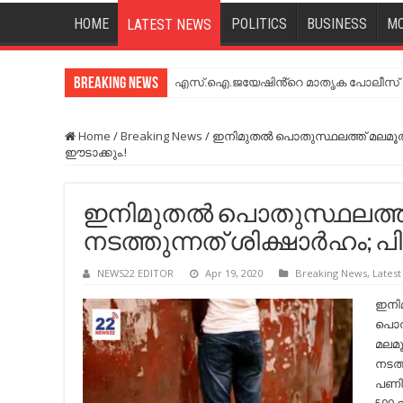
HOME
POLITICS
BUSINESS
MO
LATEST NEWS
Breaking News
എസ്.ഐ.ജയേഷിൻ്റെ മാതൃക പോലീസ് സേ
Home
/
Breaking News
/
ഇനിമുതല്‍ പൊതുസ്ഥലത്ത് മലമൂത്രവി
ഈടാക്കും.!
ഇനിമുതല്‍ പൊതുസ്ഥലത്ത
നടത്തുന്നത് ശിക്ഷാര്‍ഹം; പിട
NEWS22 EDITOR
Apr 19, 2020
Breaking News
,
Lates
ഇനിമ
പൊതു
മലമൂ
നടത്
പണികി