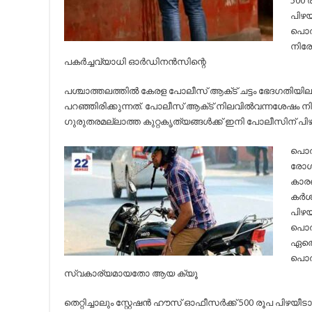
500 
പിഴയ
പൊതു
നിരോ
പകര്‍ച്ചവ്യാധി ഓര്‍ഡിനന്‍സിന്റെ
പശ്ചാത്തലത്തില്‍ കേരള പോലീസ് ആക്‌ട് ചട്ടം ഭേദഗതിയില
പറഞ്ഞിരിക്കുന്നത്. പോലീസ് ആക്‌ട് നിലവില്‍വന്നശേഷം നിര
ഗുരുതരമല്ലാത്ത കുറ്റകൃത്യങ്ങള്‍ക്ക് ഇനി പോലീസിന് പിഴ
പൊതു
രോഗങ
കാരണ
കര്
പിഴയ
പൊത
ഏതെങ
പൊ
സ്വകാര്യമായതോ ആയ ക്യൂ
തെറ്റിച്ചാലും സ്റ്റേഷന്‍ ഹൗസ് ഓഫീസര്‍ക്ക് 500 രൂപ പിഴയീ