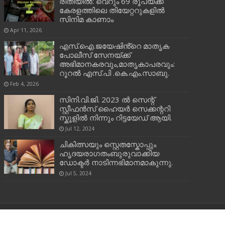
രീതിയിൽ: വെറും 69 രൂപയ്ക്ക്
കേരളത്തിലെ തിയേറ്ററുകളിൽ
സിനിമ കാണാം
Apr 11, 2026
എസ്.ഐ.ജയേഷിൻ്റെ മാതൃക
പോലീസ് സേനയ്ക്ക്
അഭിമാനകരവും,മാതൃകാപരവും:
റൂറൽ എസ്.പി .കെ.എം.സാബു.
Feb 4, 2026
സിനി.വി.ജി. 2023 ൽ സെന്റ്
സ്റ്റീഫൻസ് ഹൈയർ സെക്കന്ററി
സ്കൂളിൽ നിന്നും റിട്ടയേഡ് ആയി.
Jul 12, 2024
ചികിത്സയും സ്റ്റെതസ്കോപ്പും
ഹൃദയരാഗതംബുരുവാക്കിയ
ഡോക്ടർ നാടിന്നഭിമാനമാകുന്നു.
Jul 5, 2024
Powered by
ORON CS