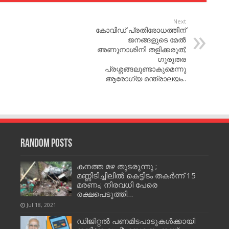
Next
കോവിഡ് പ്രതിരോധത്തിന്
ജനങ്ങളുടെ മേല്‍
അണുനാശിനി തളിക്കരുത്;
ഗുരുതര
പ്രശ്നങ്ങലുണ്ടാകുമെന്നു
ആരോഗ്യ മന്ത്രാലയം..
Random Posts
കനത്ത മഴ തുടരുന്നു ;
മണ്ണിടിച്ചിലിൽ കെട്ടിടം തകര്‍ന്ന് 15
മരണം; നിരവധി പേരെ
രക്ഷപെടുത്തി…
Jul 18, 2021
ഡിജിറ്റല്‍ പണമിടപാടുകള്‍ക്കായി