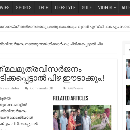
VIES
SPORTS
TECH
LIFESTYLE
GULF
VIDEOS
AUT
നയ്ക്ക് അഭിമാനകരവും,മാതൃകാപരവും: റൂറൽ എസ്.പി .കെ.എം.സാബ
സര്‍ജനം നടത്തുന്നത് ശിക്ഷാര്‍ഹം; പിടിക്കപ്പെട്ടാല്‍ പിഴ
R
് മലമൂത്രവിസര്‍ജനം
ിക്കപ്പെട്ടാല്‍ പിഴ ഈടാക്കും.!
on
t News
,
Slider
Comments Off
648 Views
ഇനിമുതല്‍
പൊതുസ്ഥലത്ത്
ുതല്‍
Related Articles
മലമൂത്രവിസര്‍ജനം
സ്ഥലങ്ങളില്‍
നടത്തുന്നത്
ശിക്ഷാര്‍ഹം;
ത്രവിസര്‍ജനം
പിടിക്കപ്പെട്ടാല്‍
താന്‍ നോക്കിയാല്‍
പിഴ
ഈടാക്കും.!
ട്ടും. പിടിക്കപ്പെട്ടാല്‍