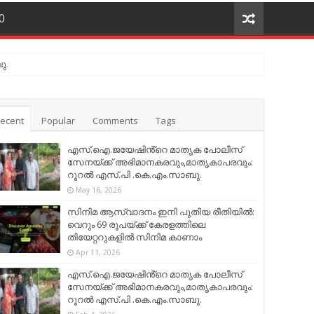
O
ു.
ecent
Popular
Comments
Tags
എസ്.ഐ.ജയേഷിൻ്റെ മാതൃക പോലീസ്
സേനയ്ക്ക് അഭിമാനകരവും,മാതൃകാപരവും:
റൂറൽ എസ്.പി .കെ.എം.സാബു.
May 16, 2026
സിനിമ ആസ്വാദനം ഇനി പുതിയ രീതിയിൽ:
വെറും 69 രൂപയ്ക്ക് കേരളത്തിലെ
തിയേറ്ററുകളിൽ സിനിമ കാണാം
Apr 11, 2026
എസ്.ഐ.ജയേഷിൻ്റെ മാതൃക പോലീസ്
സേനയ്ക്ക് അഭിമാനകരവും,മാതൃകാപരവും:
റൂറൽ എസ്.പി .കെ.എം.സാബു.