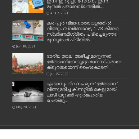
ഇനി ‘ഇ റുപ്പി’; സേവനം ഇന്ന്
മുതല്‍ പ്രാബല്യത്തില്‍….
Aug 2, 2021
കരിപ്പൂര്‍ വിമാനത്താവളത്തില്‍
വീണ്ടും സ്വര്‍ണവേട്ട; 1.78 കിലോ
സ്വര്‍ണമിശ്രിതം പിടിച്ചെടുത്തു;
മൂന്നുപേർ പിടിയിൽ….
Jun 10, 2021
ഭാര്യ താലി അഴിച്ചുമാറ്റുന്നത്
ഭര്‍ത്താവിനോടുള്ള മാനസികമായ
ക്രൂരതയെന്ന് ഹൈകോടതി
Jul 15, 2022
ഏതാനും ദിവസം മുമ്പ് ഭര്‍ത്താവ്
വീണുമരിച്ച കിണറ്റില്‍ മകളുമായി
ചാടി യുവതി ആത്മഹത്യ
ചെയ്തു…
May 28, 2021