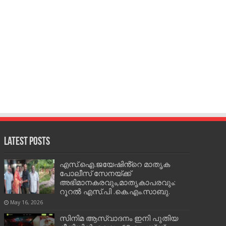
Latest Posts
എസ്.ഐ.ജയേഷിൻ്റെ മാതൃക
പോലീസ് സേനയ്ക്ക്
അഭിമാനകരവും,മാതൃകാപരവും:
റൂറൽ എസ്.പി .കെ.എം.സാബു.
May 16, 2026
സിനിമ ആസ്വാദനം ഇനി പുതിയ