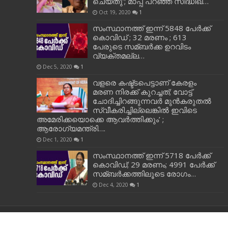
ചെയ്തു’; മാപ്പ് പറഞ്ഞ് സിദ്ധിഖ്…
Oct 19, 2020
1
സംസ്ഥാനത്ത് ഇന്ന് 5848 പേര്‍ക്ക്
കൊവി‌ഡ് ; 32 മരണം ; 613
പേരുടെ സമ്ബര്‍ക്ക ഉറവിടം
വ്യക്തമല്ല…
Dec 5, 2020
1
വളരെ കഷ്ട്ടപെട്ടാണ് കേരളം
മരണ നിരക്ക് കുറച്ചത്; വോട്ട്
ചോദിച്ചിറങ്ങുന്നവർ മുൻകരുതൽ
സ്വീകരിച്ചില്ലെങ്കിൽ ഇവിടെ
അമേരിക്കയൊക്കെ ആവർത്തിക്കും’ ;
ആരോഗ്യമന്ത്രി….
Dec 1, 2020
1
സംസ്ഥാനത്ത് ഇന്ന് 5718 പേര്‍ക്ക്
കൊവിഡ്; 29 മരണം; 4991 പേര്‍ക്ക്
സമ്ബര്‍ക്കത്തിലൂടെ രോഗം…
Dec 4, 2020
1
NEWS 22, © Copyright 2026, All Rights Reserved