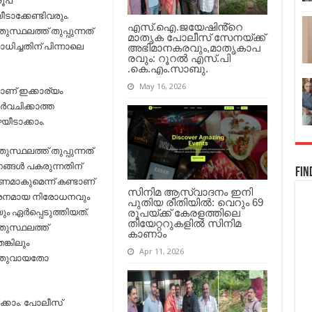
രൂപ
ീടാക്കേണ്ടിവരും.
എസ്.ഐ.ജയേഷിൻ്റെ
സ്ഥലത്ത് തുപ്പുന്നത്
മാതൃക പോലീസ് സേനയ്ക്ക്
ധിച്ചതിന് പിന്നാലെ
അഭിമാനകരവും,മാതൃകാപ
രവും: റൂറൽ എസ്.പി
.കെ.എം.സാബു.
May 16, 2026
ാണ് ഇക്കാര്യം
്‍വചിക്കാത്ത
യീടാക്കാം.
സ്ഥലത്ത് തുപ്പുന്നത്
്ങള്‍ പകരുന്നതിന്
Fin
മാകുമെന്ന് കണ്ടാണ്
സിനിമ ആസ്വാദനം ഇനി
‍ശനമായ നിരോധനവും
പുതിയ രീതിയിൽ: വെറും 69
ും ഏര്‍പ്പെടുത്തിയത്.
രൂപയ്ക്ക് കേരളത്തിലെ
തിയേറ്ററുകളിൽ സിനിമ
ുസ്ഥലത്ത്
കാണാം
്കിലും
Apr 11, 2026
തുവായതോ
ടാക്കാം. പോലീസ്