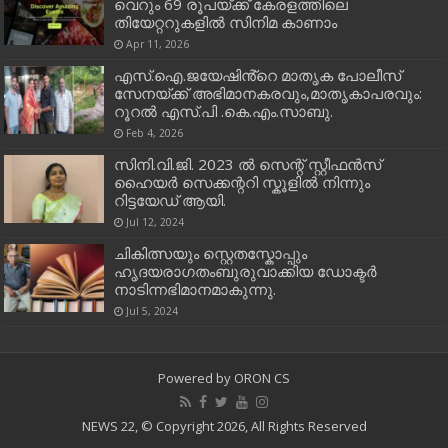
വെറും 69 രൂപയ്ക്ക് കേരളത്തിലെ
തിയേറ്ററുകളിൽ സിനിമ കാണാം
Apr 11, 2026
എസ്.ഐ.ജയേഷിൻ്റെ മാതൃക പോലീസ്
സേനയ്ക്ക് അഭിമാനകരവും,മാതൃകാപരവും:
റൂറൽ എസ്.പി .കെ.എം.സാബു.
Feb 4, 2026
സിനി.വി.ജി. 2023 ൽ സെന്റ് സ്റ്റീഫൻസ്
ഹൈയർ സെക്കന്ററി സ്കൂളിൽ നിന്നും
റിട്ടയേഡ് ആയി.
Jul 12, 2024
ചികിത്സയും സ്റ്റെതസ്കോപ്പും
ഹൃദയരാഗതംബുരുവാക്കിയ ഡോക്ടർ
നാടിന്നഭിമാനമാകുന്നു.
Jul 5, 2024
Powered by
ORON CS
NEWS 22, © Copyright 2026, All Rights Reserved