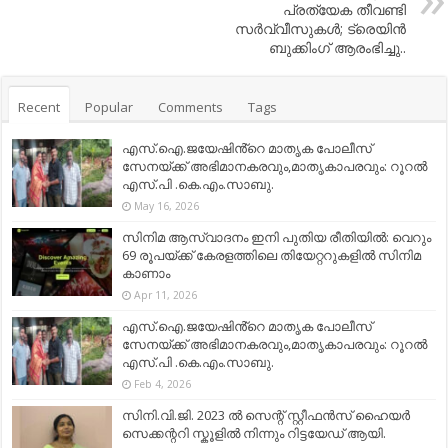
പ്രത്യേക തീവണ്ടി
സര്‍വ്വീസുകള്‍; ട്രെയിന്‍
ബുക്കിംഗ് ആരംഭിച്ചു..
Recent
Popular
Comments
Tags
എസ്.ഐ.ജയേഷിൻ്റെ മാതൃക പോലീസ്
സേനയ്ക്ക് അഭിമാനകരവും,മാതൃകാപരവും: റൂറൽ
എസ്.പി .കെ.എം.സാബു.
May 16, 2026
സിനിമ ആസ്വാദനം ഇനി പുതിയ രീതിയിൽ: വെറും
69 രൂപയ്ക്ക് കേരളത്തിലെ തിയേറ്ററുകളിൽ സിനിമ
കാണാം
Apr 11, 2026
എസ്.ഐ.ജയേഷിൻ്റെ മാതൃക പോലീസ്
സേനയ്ക്ക് അഭിമാനകരവും,മാതൃകാപരവും: റൂറൽ
എസ്.പി .കെ.എം.സാബു.
Feb 4, 2026
സിനി.വി.ജി. 2023 ൽ സെന്റ് സ്റ്റീഫൻസ് ഹൈയർ
സെക്കന്ററി സ്കൂളിൽ നിന്നും റിട്ടയേഡ് ആയി.