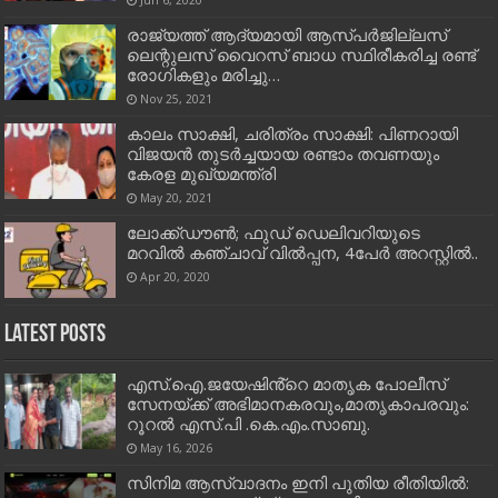
രാജ്യത്ത് ആദ്യമായി ആസ്പര്‍ജില്ലസ്
ലെന്റുലസ് വൈറസ് ബാധ സ്ഥിരീകരിച്ച രണ്ട്
രോഗികളും മരിച്ചു…
Nov 25, 2021
കാലം സാക്ഷി, ചരിത്രം സാക്ഷി: പിണറായി
വിജയന്‍ തുടര്‍ച്ചയായ രണ്ടാം തവണയും
കേരള മുഖ്യമന്ത്രി
May 20, 2021
ലോക്ക്ഡൗണ്‍; ഫുഡ് ഡെലിവറിയുടെ
മറവില്‍ കഞ്ചാവ് വില്‍പ്പന, 4പേര്‍ അറസ്റ്റില്‍..
Apr 20, 2020
Latest Posts
എസ്.ഐ.ജയേഷിൻ്റെ മാതൃക പോലീസ്
സേനയ്ക്ക് അഭിമാനകരവും,മാതൃകാപരവും:
റൂറൽ എസ്.പി .കെ.എം.സാബു.
May 16, 2026
സിനിമ ആസ്വാദനം ഇനി പുതിയ രീതിയിൽ: