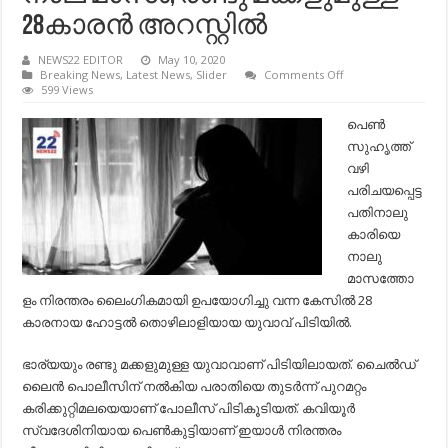
28കാരന്‍ അറസ്റ്റില്‍
NEWS22 EDITOR
May 10, 2020
on
Breaking News
,
Latest News
,
Slider
Comments Off
14കാരിയെ
599 Views
പെണ്‍സുഹൃത്ത്
വഴി
പെണ്‍
പരിചയപ്പെട്ടു;
സുഹൃത്ത്
പലയിടങ്ങളില്‍
വച്ച്‌
വഴി
ലൈംഗികമായി
പരിചയപ്പെട്ട
ഉപയോഗിച്ചത്
നാല്
പതിനാലു
മാസം;
കാരിയെ
രണ്ടു
മക്കളുമുള്ള
നാലു
28കാരന്‍
മാസത്തോ
അറസ്റ്റില്‍
ളം നിരന്തരം ലൈംഗികമായി ഉപയോഗിച്ചു വന്ന കേസില്‍ 28
കാരനായ ഹോട്ടല്‍ തൊഴിലാളിയായ യുവാവ്‌ പിടിയില്‍.
ഭാര്യയും രണ്ടു മക്കളുമുള്ള യുവാവാണ് പിടിയിലായത്. ചൈല്‍ഡ്
ലൈന്‍ പൊലീസിന് നല്‍കിയ പരാതിയെ തുടര്‍ന്ന് പുറമറ്റം
കരിക്കുറ്റിമലയെയാണ് പോലീസ് പിടികൂടിയത്. കവിയൂര്‍
സ്വദേശിനിയായ പെണ്‍കുട്ടിയാണ് ഇയാള്‍ നിരന്തരം