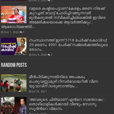
Dec 5, 2020
1
വളരെ കഷ്ട്ടപെട്ടാണ് കേരളം മരണ നിരക്ക്
കുറച്ചത്; വോട്ട് ചോദിച്ചിറങ്ങുന്നവർ
മുൻകരുതൽ സ്വീകരിച്ചില്ലെങ്കിൽ ഇവിടെ
അമേരിക്കയൊക്കെ ആവർത്തിക്കും’ ;
ആരോഗ്യമന്ത്രി….
Dec 1, 2020
1
സംസ്ഥാനത്ത് ഇന്ന് 5718 പേര്‍ക്ക് കൊവിഡ്;
29 മരണം; 4991 പേര്‍ക്ക് സമ്ബര്‍ക്കത്തിലൂടെ
രോഗം…
Dec 4, 2020
1
Random Posts
മീന്‍പിടിക്കുന്നതിനിടെ അപകടം;
പെരുവണ്ണാമുഴി റിസര്‍വോയറില്‍ വീണ
യുവാവിന് ദാരുണാന്ത്യം….
Jul 25, 2021
‘അവരുടെ ചിരിയാണ്​ എന്‍റെ സന്തോഷം’-
തൊഴിലാളികള്‍ക്കായി വീണ്ടും സോനൂ
സൂദിന്‍റെ വിമാനം
Jun 6, 2020