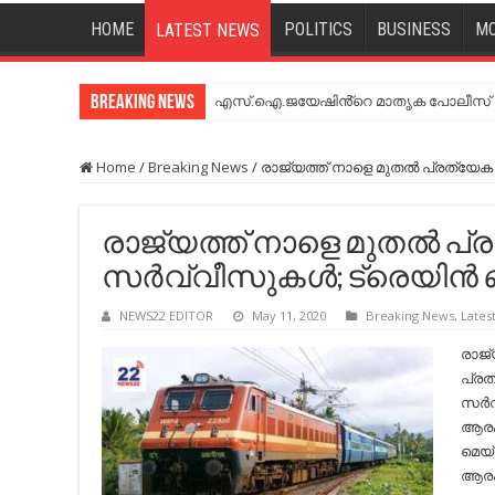
HOME
POLITICS
BUSINESS
MO
LATEST NEWS
Breaking News
എസ്.ഐ.ജയേഷിൻ്റെ മാതൃക പോലീസ് സേ
Home
/
Breaking News
/
രാജ്യത്ത് നാളെ മുതല്‍ പ്രത്യേക തീ
രാജ്യത്ത് നാളെ മുതല്‍ പ്
സര്‍വ്വീസുകള്‍; ട്രെയിന്‍ ബ
NEWS22 EDITOR
May 11, 2020
Breaking News
,
Lates
രാജ്
പ്രത
സര്‍
ആരംഭ
മെയ്
ആരംഭി