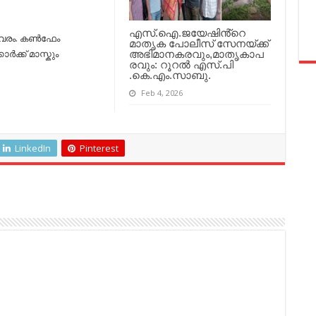
എസ്.ഐ.ജയേഷിൻ്റെ
ിവരം. കണ്‍ഫേം
മാതൃക പോലീസ് സേനയ്ക്ക്
ര്‍ക്ക് മാസ്കും
അഭിമാനകരവും,മാതൃകാപ
രവും: റൂറൽ എസ്.പി
.കെ.എം.സാബു.
Feb 4, 2026
LinkedIn
Pinterest