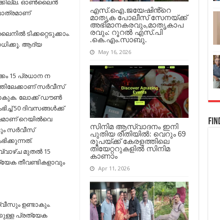
്കില്ല. ഓണ്‍ലൈന്‍
എസ്.ഐ.ജയേഷിൻ്റെ
മാത്രമാണ്
മാതൃക പോലീസ് സേനയ്ക്ക്
അഭിമാനകരവും,മാതൃകാപ
രവും: റൂറൽ എസ്.പി
നില്‍ ടിക്കറ്റെടുക്കാം.
.കെ.എം.സാബു.
ാധിക്കൂ. ആദ്യ
May 16, 2026
കം 15 പ്രധാന ന​
തിലേക്കാണ് സര്‍വീസ്
ാകുക. ലോക്ക് ഡൗണ്‍
ച്ച്‌ 50 ദിവസങ്ങള്‍ക്ക്
മാണ് റെയില്‍വെ
Fin
സിനിമ ആസ്വാദനം ഇനി
ടും സര്‍വീസ്
പുതിയ രീതിയിൽ: വെറും 69
ിക്കുന്നത്.
രൂപയ്ക്ക് കേരളത്തിലെ
തിയേറ്ററുകളിൽ സിനിമ
വാഴ്ച മുതല്‍ 15
കാണാം
്യേക തീവണ്ടികളാവും
Apr 11, 2026
്വീസും ഉണ്ടാകും.
്കുള്ള പ്രത്യേക