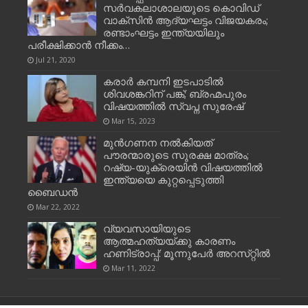
സര്‍വകലാശാലയുടെ കൊവിഡ്
വാക്സിന്‍ ആദ്യഘട്ടം വിജയകരം;
രണ്ടാംഘട്ടം ഇന്ത്യയിലും
പരീക്ഷിക്കാന്‍ നീക്കം…
Jul 21, 2020
കരാർ കമ്പനി ഇടപാടിൽ
ശിവശങ്കറിന് പങ്ക്; ബ്രഹ്മപുരം
വിഷയത്തിൽ സ്വപ്ന സുരേഷ്
Mar 15, 2023
മുന്‍ഗണന നല്‍കിയത്
പൗരന്മാരുടെ സുരക്ഷ മാത്രം;
റഷ്യ-യുക്രെയിന്‍ വിഷയത്തില്‍
ഇന്ത്യയെ കുറ്റപ്പെടുത്തി
ബൈഡന്‍
Mar 22, 2022
വ്യവസായിയുടെ
ആത്മഹത്യയ്‌ക്കു കാരണം
ഹണിട്രാപ്പ്‌: മൂന്നുപേര്‍ അറസ്‌റ്റില്‍
Mar 11, 2022