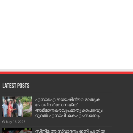
Latest Posts
എസ്.ഐ.ജയേഷിൻ്റെ മാതൃക
പോലീസ് സേനയ്ക്ക്
അഭിമാനകരവും,മാതൃകാപരവും:
റൂറൽ എസ്.പി .കെ.എം.സാബു.
May 16, 2026
സിനിമ ആസ്വാദനം ഇനി പുതിയ