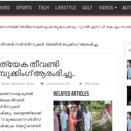
VIES
SPORTS
TECH
LIFESTYLE
GULF
VIDEOS
AUT
നയ്ക്ക് അഭിമാനകരവും,മാതൃകാപരവും: റൂറൽ എസ്.പി .കെ.എം.സാബ
വണ്ടി സര്‍വ്വീസുകള്‍; ട്രെയിന്‍ ബുക്കിംഗ് ആരംഭിച്ചു..
R
രത്യേക തീവണ്ടി
ുക്കിംഗ് ആരംഭിച്ചു..
on
t News
,
National
,
Slider
Comments Off
592 Views
രാജ്യത്ത്
നാളെ
യത്ത് നാളെ മുതല്‍
Related Articles
മുതല്‍
്യേക തീവണ്ടി
പ്രത്യേക
തീവണ്ടി
വ്വീസുകള്‍
സര്‍വ്വീസുകള്‍;
ിക്കും. കേരളത്തിലേക്ക്
ട്രെയിന്‍
ബുക്കിംഗ്
 13 മുതലാണ് സര്‍വീസ്
ആരംഭിച്ചു..
ക്കുക. ടിക്കറ്റ് കൗണ്ടര്‍