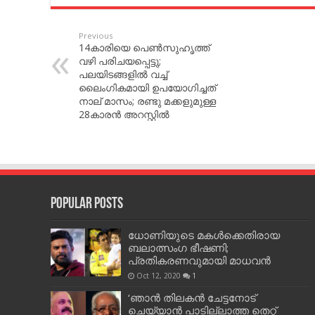
Previous
14കാരിയെ പെണ്‍സുഹൃത്ത്
വഴി പരിചയപ്പെട്ടു;
പലയിടങ്ങളില്‍ വച്ച്‌
ലൈംഗികമായി ഉപയോഗിച്ചത്
നാല് മാസം; രണ്ടു മക്കളുമുള്ള
28കാരന്‍ അറസ്റ്റില്‍
Popular Posts
ധോണിയുടെ മകള്‍ക്കെതിരായ
ബലാത്സംഗ ഭീഷണി;
പ്രതികരണവുമായി മാധവന്‍
Oct 12, 2020
1
‘ഞാന്‍ തിലകന്‍ ചേട്ടനോട്
ചെയ്യാന്‍ പാടില്ലാത്ത തെറ്റ്