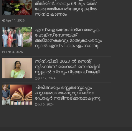
രീതിയിൽ: വെറും 69 രൂപയ്ക്ക്
കേരളത്തിലെ തിയേറ്ററുകളിൽ
സിനിമ കാണാം
Apr 11, 2026
എസ്.ഐ.ജയേഷിൻ്റെ മാതൃക
പോലീസ് സേനയ്ക്ക്
അഭിമാനകരവും,മാതൃകാപരവും:
റൂറൽ എസ്.പി .കെ.എം.സാബു.
Feb 4, 2026
സിനി.വി.ജി. 2023 ൽ സെന്റ്
സ്റ്റീഫൻസ് ഹൈയർ സെക്കന്ററി
സ്കൂളിൽ നിന്നും റിട്ടയേഡ് ആയി.
Jul 12, 2024
ചികിത്സയും സ്റ്റെതസ്കോപ്പും
ഹൃദയരാഗതംബുരുവാക്കിയ
ഡോക്ടർ നാടിന്നഭിമാനമാകുന്നു.
Jul 5, 2024