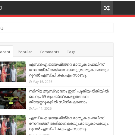
O
ു.
ecent
Popular
Comments
Tags
എസ്.ഐ.ജയേഷിൻ്റെ മാതൃക പോലീസ്
സേനയ്ക്ക് അഭിമാനകരവും,മാതൃകാപരവും:
റൂറൽ എസ്.പി .കെ.എം.സാബു.
May 16, 2026
സിനിമ ആസ്വാദനം ഇനി പുതിയ രീതിയിൽ:
വെറും 69 രൂപയ്ക്ക് കേരളത്തിലെ
തിയേറ്ററുകളിൽ സിനിമ കാണാം
Apr 11, 2026
എസ്.ഐ.ജയേഷിൻ്റെ മാതൃക പോലീസ്
സേനയ്ക്ക് അഭിമാനകരവും,മാതൃകാപരവും:
റൂറൽ എസ്.പി .കെ.എം.സാബു.