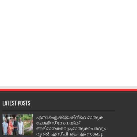
Latest Posts
എസ്.ഐ.ജയേഷിൻ്റെ മാതൃക
പോലീസ് സേനയ്ക്ക്
അഭിമാനകരവും,മാതൃകാപരവും:
റൂറൽ എസ്.പി .കെ.എം.സാബു.