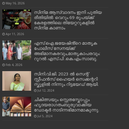
May 16, 2026
സിനിമ ആസ്വാദനം ഇനി പുതിയ
രീതിയിൽ: വെറും 69 രൂപയ്ക്ക്
കേരളത്തിലെ തിയേറ്ററുകളിൽ
സിനിമ കാണാം
Apr 11, 2026
എസ്.ഐ.ജയേഷിൻ്റെ മാതൃക
പോലീസ് സേനയ്ക്ക്
അഭിമാനകരവും,മാതൃകാപരവും:
റൂറൽ എസ്.പി .കെ.എം.സാബു.
Feb 4, 2026
സിനി.വി.ജി. 2023 ൽ സെന്റ്
സ്റ്റീഫൻസ് ഹൈയർ സെക്കന്ററി
സ്കൂളിൽ നിന്നും റിട്ടയേഡ് ആയി.
Jul 12, 2024
ചികിത്സയും സ്റ്റെതസ്കോപ്പും
ഹൃദയരാഗതംബുരുവാക്കിയ
ഡോക്ടർ നാടിന്നഭിമാനമാകുന്നു.
Jul 5, 2024