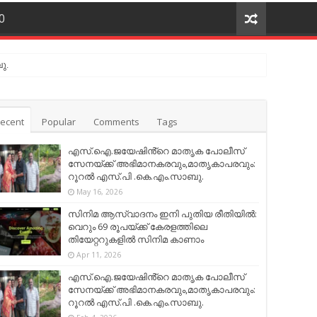
O
ു.
ecent
Popular
Comments
Tags
എസ്.ഐ.ജയേഷിൻ്റെ മാതൃക പോലീസ്
സേനയ്ക്ക് അഭിമാനകരവും,മാതൃകാപരവും:
റൂറൽ എസ്.പി .കെ.എം.സാബു.
May 16, 2026
സിനിമ ആസ്വാദനം ഇനി പുതിയ രീതിയിൽ:
വെറും 69 രൂപയ്ക്ക് കേരളത്തിലെ
തിയേറ്ററുകളിൽ സിനിമ കാണാം
Apr 11, 2026
എസ്.ഐ.ജയേഷിൻ്റെ മാതൃക പോലീസ്
സേനയ്ക്ക് അഭിമാനകരവും,മാതൃകാപരവും:
റൂറൽ എസ്.പി .കെ.എം.സാബു.