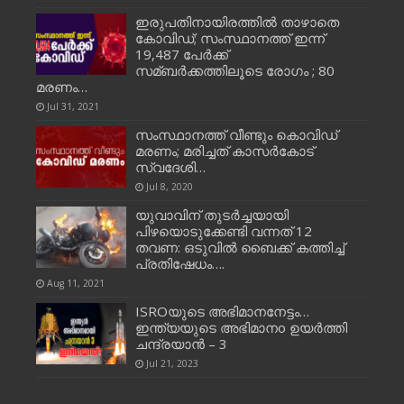
ഇരുപതിനായിരത്തിൽ താഴാതെ
കോവിഡ്; സംസ്ഥാനത്ത് ഇന്ന്
19,487 പേര്‍ക്ക്
സമ്ബര്‍ക്കത്തിലൂടെ രോഗം ; 80
മരണം…
Jul 31, 2021
സംസ്ഥാനത്ത് വീണ്ടും കൊവിഡ്
മരണം; മരിച്ചത് കാസർകോട്
സ്വദേശി…
Jul 8, 2020
യുവാവിന് തുടര്‍ച്ചയായി
പിഴയൊടുക്കേണ്ടി വന്നത് 12
തവണ: ഒടുവില്‍ ബൈക്ക് കത്തിച്ച്‌
പ്രതിഷേധം….
Aug 11, 2021
ISROയുടെ അഭിമാനനേട്ടം…
ഇന്ത്യയുടെ അഭിമാനo ഉയർത്തി
ചന്ദ്രയാൻ – 3
Jul 21, 2023