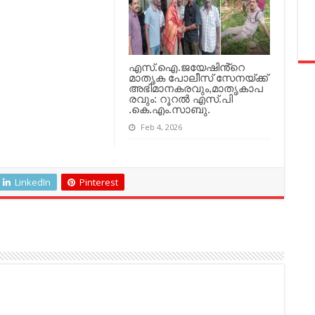
എസ്.ഐ.ജയേഷിൻ്റെ
മാതൃക പോലീസ് സേനയ്ക്ക്
അഭിമാനകരവും,മാതൃകാപ
രവും: റൂറൽ എസ്.പി
.കെ.എം.സാബു.
Feb 4, 2026
LinkedIn
Pinterest