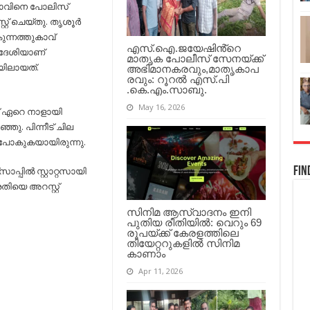
യുവാവിനു
ാവിനെ പോലിസ്
കിട്ടിയത്
്റ് ചെയ്തു. തൃശൂര്‍
എട്ടിന്‍റെ
പണി…
കുന്നത്തുകാവ്
എസ്.ഐ.ജയേഷിൻ്റെ
ദേശിയാണ്
മാതൃക പോലീസ് സേനയ്ക്ക്
യിലായത്.
അഭിമാനകരവും,മാതൃകാപ
രവും: റൂറൽ എസ്.പി
.കെ.എം.സാബു.
May 16, 2026
് ഏറെ നാളായി
്ഞു. പിന്നീട് ചില
ു പോകുകയായിരുന്നു.
പ്പില്‍ സ്റ്റാറ്റസായി
Fin
തിയെ അറസ്റ്റ്
സിനിമ ആസ്വാദനം ഇനി
പുതിയ രീതിയിൽ: വെറും 69
രൂപയ്ക്ക് കേരളത്തിലെ
തിയേറ്ററുകളിൽ സിനിമ
കാണാം
Apr 11, 2026