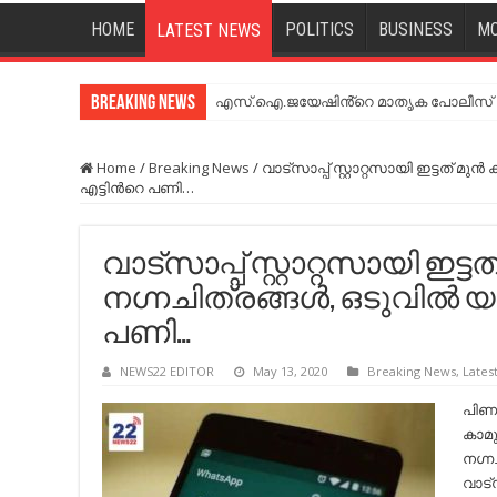
HOME
POLITICS
BUSINESS
MO
LATEST NEWS
Breaking News
എസ്.ഐ.ജയേഷിൻ്റെ മാതൃക പോലീസ് സേ
Home
/
Breaking News
/
വാട്സാപ്പ് സ്റ്റാറ്റസായി ഇട്ടത് മുന
എട്ടിന്‍റെ പണി…
വാട്സാപ്പ് സ്റ്റാറ്റസായി ഇട്
നഗ്നചിത്രങ്ങള്‍, ഒടുവില്‍​ 
പണി…
NEWS22 EDITOR
May 13, 2020
Breaking News
,
Lates
പിണങ
കാമ
നഗ്ന
വാട്സ