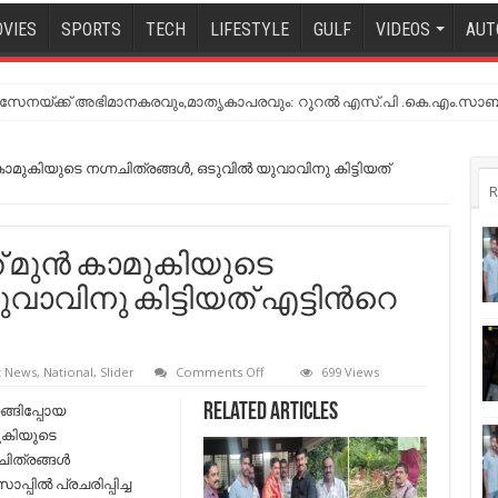
VIES
SPORTS
TECH
LIFESTYLE
GULF
VIDEOS
AUT
നയ്ക്ക് അഭിമാനകരവും,മാതൃകാപരവും: റൂറൽ എസ്.പി .കെ.എം.സാബ
്‍ കാമുകിയുടെ നഗ്നചിത്രങ്ങള്‍, ഒടുവില്‍​ യുവാവിനു കിട്ടിയത്
R
ടത് മുന്‍ കാമുകിയുടെ
യുവാവിനു കിട്ടിയത് എട്ടിന്‍റെ
on
t News
,
National
,
Slider
Comments Off
699 Views
വാട്സാപ്പ്
സ്റ്റാറ്റസായി
്ങിപ്പോയ
Related Articles
ഇട്ടത്
ുകിയുടെ
മുന്‍
കാമുകിയുടെ
ചിത്രങ്ങള്‍
നഗ്നചിത്രങ്ങള്‍,
ാപ്പില്‍ പ്രചരിപ്പിച്ച
ഒടുവില്‍​