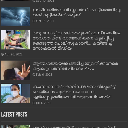
Sep 10, 2021
ഇടിമിന്നലിൽ ടി.വി സ്റ്റാൻഡ് പൊട്ടിത്തെറിച്ചു;
രണ്ട് കുട്ടികൾക്ക് പരുക്ക്
Oct 18, 2021
‘ഒരു സോപ്പ് വാങ്ങിത്തരുമോ’ എന്ന് ചോദ്യം;
അവശത കണ്ട് വായോധികനെ കുളിപ്പിച്ചു
കൊടുത്ത് പോലീസുകാരൻ… കയ്യടിച്ച്
സോഷ്യൽ മീഡിയ
Apr 26, 2022
ആത്മഹത്യയ്ക്ക് ശ്രമിച്ച യുവതിക്ക് നേരെ
ആംബുലന്‍സില്‍ പീഡനശ്രമം
Feb 6, 2023
സംസ്ഥാനത്ത് കൊവിഡ് മരണം റിപ്പോർട്ട്
ചെയ്യാൻ പുതിയ സംവിധാനം
ഏർപ്പെടുത്തിയതായി ആരോഗ്യമന്ത്രി
Jul 1, 2021
Latest Posts
എസ്.ഐ.ജയേഷിൻ്റെ മാതൃക പോലീസ്