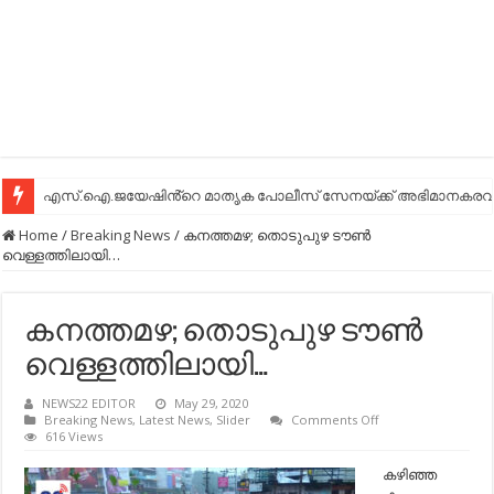
എസ്.ഐ.ജയേഷിൻ്റെ മാതൃക പോലീസ് സേനയ്ക്ക് അഭിമാനകരവും
Home
/
Breaking News
/
കനത്തമഴ; തൊടുപുഴ ടൗണ്‍
വെള്ളത്തിലായി…
കനത്തമഴ; തൊടുപുഴ ടൗണ്‍
വെള്ളത്തിലായി…
NEWS22 EDITOR
May 29, 2020
on
Breaking News
,
Latest News
,
Slider
Comments Off
കനത്തമഴ;
616 Views
തൊടുപുഴ
ടൗണ്‍
കഴിഞ്ഞ
വെള്ളത്തിലായി…