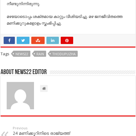
നീണ്ടുനിന്നിരുന്നു.
മഴയോടൊപ്പം ശക്തമായ കാറ്റും വീശിയടിച്ചു. മഴ ജനജീവിതത്തെ
മണിക്കൂറുകളോളം സ്തംഭിപ്പിച്ചു.
Tags
NEWS22
RAIN
THODUPUZHA
About NEWS22 EDITOR
Previous
24 മ​ണി​ക്കൂ​റി​നി​ടെ രാ​ജ്യ​ത്ത്