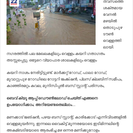
ദിവസത്തെ
ശക്തമായ
വേനല്‍
മഴയില്‍
തൊടുപുഴ
ടൗണ്‍
വെള്ളത്തി
ലായി.
നഗരത്തില്‍ പല മേഖലകളിലും വെള്ളം കയറി ഗതാഗതം
തടസ്സപ്പെട്ടു. ഒട്ടേറെ വ്യാപാര ശാലകളിലും വെള്ളം
കയറി നാശം നേരിട്ടിട്ടുണ്ട്. മാര്‍ക്കറ്റ് റോഡ്, പാലാ റോഡ്,
മൂവാറ്റുപുഴ റോഡിലെ റോട്ടറി ജംങ്ക്ഷന്‍, പ്ലസ് ക്ലബിന് സമീപം,
കാഞ്ഞിരമറ്റം കവല, മുനിസിപ്പല്‍ ബസ് സ്റ്റാന്റ് പരിസരം,
ബെവ് ക്യൂ ആപ്പ് ഡൌൺലോഡ് ചെയ്ത് എങ്ങനെ
ഉപയോഗിക്കാം; അറിയേണ്ടതെല്ലാം…
മണക്കാട് ജങ്ഷന്‍, പഴയ ബസ് സ്റ്റാന്റ്, കാരിക്കോട് എന്നിവിടങ്ങളില്‍
വെള്ളമുയര്‍ന്നു. ഇന്നലെ വൈകിട്ട് മൂന്നരയോടെ ഇടിമിന്നലിന്റെ
അകമ്ബടിയോടെ ആരംഭിച്ച മഴ ഒന്നര മണിക്കൂറോളം