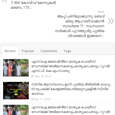
7,466 കോ​വി​ഡ് കേസുകൾ;
മരണം 175…
Next
ആപ്പ് പണിമുടക്കുന്നു; ബെവ്
ക്യൂ ആപ് ഒഴിവാക്കാന്‍
സാധ്യത ?? : സംസ്ഥാന
സര്‍ക്കാര്‍ പുറത്തുവിട്ട പുതിയ
വിവരങ്ങള്‍ ഇങ്ങനെ…
Recent
Popular
Comments
Tags
എസ്.ഐ.ജയേഷിൻ്റെ മാതൃക പോലീസ്
സേനയ്ക്ക് അഭിമാനകരവും,മാതൃകാപരവും: റൂറൽ
എസ്.പി .കെ.എം.സാബു.
May 16, 2026
സിനിമ ആസ്വാദനം ഇനി പുതിയ രീതിയിൽ: വെറും
69 രൂപയ്ക്ക് കേരളത്തിലെ തിയേറ്ററുകളിൽ സിനിമ
കാണാം
Apr 11, 2026
എസ്.ഐ.ജയേഷിൻ്റെ മാതൃക പോലീസ്
സേനയ്ക്ക് അഭിമാനകരവും,മാതൃകാപരവും: റൂറൽ