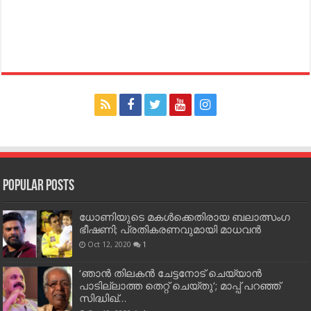
Popular Posts
ധോണിയുടെ മകള്‍ക്കെതിരായ ബലാത്സംഗ
ഭീഷണി; പ്രതികരണവുമായി മാധവന്‍
Oct 12, 2020
1
‘ഞാന്‍ തിലകന്‍ ചേട്ടനോട് ചെയ്യാന്‍
പാടില്ലാത്ത തെറ്റ് ചെയ്തു’; മാപ്പ് പറഞ്ഞ്
സിദ്ധിഖ്…