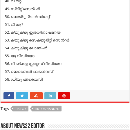
വീ ​മീ​റ്റ്
സ്വീ​റ്റ് സെ​ല്‍​ഫി
ബെ​യ്ദു ട്രാ​ന്‍​സ്ലേ​റ്റ്
വീ ​മേ​റ്റ്
ക്യു​ക്യു ഇ​ന്‍റ​ര്‍​നാ​ഷ​ണ​ല്‍
ക്യു​ക്യു സെ​ക്യൂ​രി​റ്റി സെ​ന്‍റ​ര്‍
ക്യു​ക്യു ലോ​ഞ്ച​ര്‍
യു ​വീ​ഡി​യോ
വി ​ഫ്ളൈ സ്റ്റാ​റ്റ​സ് വീ​ഡി​യോ
മൊ​ബൈ​ല്‍ ലെ​ജ​ന്‍റ​സ്
ഡി​യു പ്രൈ​വ​സി
Tags
TIKTOK
TIKTOK BANNED
About NEWS22 EDITOR