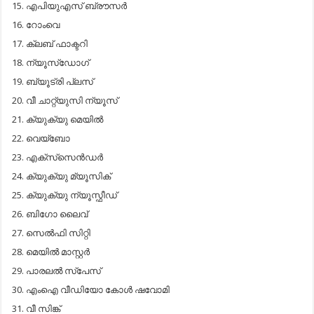
എ​പി​യു​എ​സ് ബ്രൗ​സ​ര്‍
റോം​വെ
ക്ല​ബ് ഫാ​ക്ട​റി
ന്യൂ​സ്ഡോ​ഗ്
ബ്യൂ​ട്രി പ്ല​സ്
വീ ​ചാ​റ്റ്യു​സി ന്യൂ​സ്
ക്യു​ക്യു മെ​യി​ല്‍
വെ​യ്ബോ
എ​ക്സ്‌​സെ​ന്‍​ഡ​ര്‍
ക്യു​ക്യു മ്യൂ​സി​ക്
ക്യു​ക്യു ന്യൂ​സ്ഫീ​ഡ്
ബി​ഗോ ലൈ​വ്
സെ​ല്‍​ഫി സി​റ്റി
മെ​യി​ല്‍ മാ​സ്റ്റ​ര്‍
പാ​ര​ല​ല്‍ സ്പേ​സ്
എം​ഐ വീ​ഡി​യോ കോ​ള്‍ ഷ​വോ​മി
വീ ​സി​ങ്ക്