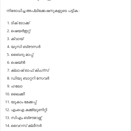
നി​രോ​ധി​ച്ച അ​പ്ലി​ക്കേ​ഷ​നു​ക​ളു​ടെ പ​ട്ടി​ക :
ടി​ക് ടോ​ക്ക്
ഷെ​യ​ര്‍​ഇ​റ്റ്
ക്വാ​യ്
യു​സി ബ്രൗ​സ​ര്‍
ബൈ​ദു മാ​പ്പ്
ഷെ​യ്ന്‍
ക്ലാ​ഷ് ഓ​ഫ് കിം​ഗ്സ്
ഡി​യു ബാ​റ്റ​റി സേ​വ​ര്‍
ഹ​ലോ
ലൈ​ക്കീ
യൂ​കാം മേ​ക്ക​പ്പ്
എം​ഐ ക​മ്മ്യൂ​ണി​റ്റി
സി​എം ബ്രൗ​വേ​ഴ്സ്
വൈ​റ​സ് ക്ലീ​ന​ര്‍