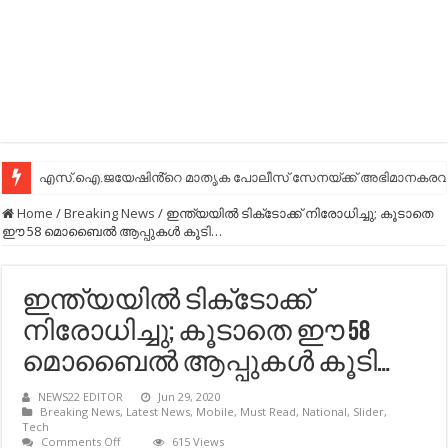
എസ്.ഐ.ജയേഷിൻ്റെ മാതൃക പോലീസ് സേനയ്ക്ക് അഭിമാനകരവും
Home
/
Breaking News
/
ഇന്ത്യയിൽ ടിക്‌ടോക്ക് നിരോധിച്ചു; കൂടാതെ
ഈ 58 മൊബൈൽ ആപ്പുകൾ കൂടി…
ഇന്ത്യയിൽ ടിക്‌ടോക്ക്
നിരോധിച്ചു; കൂടാതെ ഈ 58
മൊബൈൽ ആപ്പുകൾ കൂടി…
NEWS22 EDITOR
Jun 29, 2020
Breaking News
,
Latest News
,
Mobile
,
Must Read
,
National
,
Slider
,
Tech
on
Comments Off
615 Views