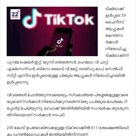
ഇന്ത്യയിൽ
ടിക്‌ടോക്ക്
ടിക്‌ടോക്ക്
നിരോധിച്ചു;
ഉള്‍പ്പടെ 59
കൂടാതെ
ഈ
ചൈനീസ്
58
ആപ്പുകള്‍
മൊബൈൽ
ആപ്പുകൾ
കേന്ദ്രസ
കൂടി…
ര്‍ക്കാര്‍
നിരോധിച്ചു.
ടിക്‌ടോക്കിന്
പുറമേ ഷെയര്‍ ഇറ്റ്, യുസി ബ്രൈസര്‍, ഹെലോ, വി ചാറ്റ്,
എക്സെന്ഡര്‍, ബിഗോ ലൈവ്, വി മേറ്റ്, ബയ്ഡു മാപ്, സെല്‍ഫി
സിറ്റി എന്നിവ ഉള്‍പ്പടെയുള്ള പ്രമുഖ ആപ്പുകള്‍ നിരോധിച്ചവയില്‍
ഉള്‍പ്പടെന്നു.
വി​വ​ര​ങ്ങ​ള്‍ ചോ​ര്‍​ത്തു​ന്ന​വ​യെ​യും സ്വ​കാ​ര്യ​ത പ്ര​ശ്ന​ങ്ങ​ളു​ള്ള​വ​രെ​
യു​മാ​ണ് സ​ര്‍​ക്കാ​ര്‍ നി​രോ​ധി​ക്കു​ന്ന​തെ​ന്ന് ഒരു പപ്രമുഖ മാധ്യമം റി​
പ്പോ​ര്‍​ട്ട് ചെ​യ്യു​ന്നു. ല​ഡാ​ക്ക് അ​തി​ര്‍​ത്തി​യി​ല്‍ സം​ഘ​ര്‍​ഷം തു​ട​രു​ന്ന​
തി​നി​ടെ​യാ​ണ് സ​ര്‍​ക്കാ​ര്‍ ന​ട​പ​ടി.
200 കോ​ടി ഉ​പ​യോ​ക്താ​ക്ക​ളു​ള്ള ടി​ക് ടോ​ക്കി​ല്‍ 611 ദ​ശ​ല​ക്ഷ​ത്തി​ല​ധി​
കം ഡൗ​ണ്‍​ലോ​ഡു​ക​ള്‍ ഇ​ന്ത്യ​യി​ല്‍​നി​ന്നാ​ണ്.