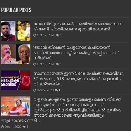
Popular Posts
ധോണിയുടെ മകള്‍ക്കെതിരായ ബലാത്സംഗ
ഭീഷണി; പ്രതികരണവുമായി മാധവന്‍
Oct 12, 2020
1
‘ഞാന്‍ തിലകന്‍ ചേട്ടനോട് ചെയ്യാന്‍
പാടില്ലാത്ത തെറ്റ് ചെയ്തു’; മാപ്പ് പറഞ്ഞ്
സിദ്ധിഖ്…
Oct 19, 2020
1
സംസ്ഥാനത്ത് ഇന്ന് 5848 പേര്‍ക്ക് കൊവി‌ഡ് ;
32 മരണം ; 613 പേരുടെ സമ്ബര്‍ക്ക ഉറവിടം
വ്യക്തമല്ല…
Dec 5, 2020
1
വളരെ കഷ്ട്ടപെട്ടാണ് കേരളം മരണ നിരക്ക്
കുറച്ചത്; വോട്ട് ചോദിച്ചിറങ്ങുന്നവർ
മുൻകരുതൽ സ്വീകരിച്ചില്ലെങ്കിൽ ഇവിടെ
അമേരിക്കയൊക്കെ ആവർത്തിക്കും’ ;
ആരോഗ്യമന്ത്രി….
Dec 1, 2020
1