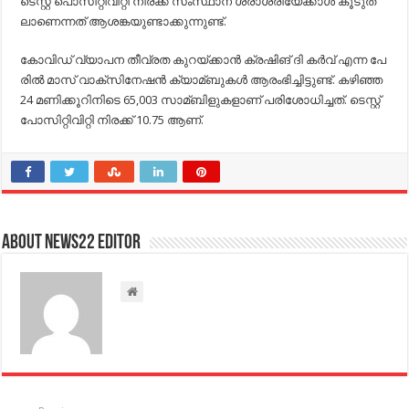
ടെ​സ്റ്റ് പൊ​സി​റ്റി​വി​റ്റി നി​ര​ക്ക് സം​സ്ഥാ​ന ശ​രാ​ശ​രി​യേ​ക്കാ​ള്‍ കൂ​ടു​ത​
ലാ​ണെ​ന്ന​ത് ആ​ശ​ങ്ക​യു​ണ്ടാ​ക്കു​ന്നു​ണ്ട്.
കോ​വി​ഡ് വ്യാ​പ​ന തീ​വ്ര​ത കു​റ​യ്ക്കാ​ന്‍ ക്ര​ഷി​ങ് ദി ​ക​ര്‍​വ് എ​ന്ന പേ​
രി​ല്‍ മാ​സ് വാ​ക്സി​നേ​ഷ​ന്‍ ക്യാ​മ്ബു​ക​ള്‍ ആ​രം​ഭി​ച്ചി​ട്ടു​ണ്ട്. ക​ഴി​ഞ്ഞ
24 മ​ണി​ക്കൂ​റി​നി​ടെ 65,003 സാ​മ്ബി​ളു​ക​ളാ​ണ് പ​രി​ശോ​ധി​ച്ച​ത്. ടെ​സ്റ്റ്
പോ​സി​റ്റി​വി​റ്റി നി​ര​ക്ക് 10.75 ആ​ണ്.
About NEWS22 EDITOR