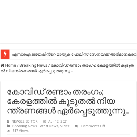
എസ്.ഐ.ജയേഷിൻ്റെ മാതൃക പോലീസ് സേനയ്ക്ക് അഭിമാനകരവും
Home
/
Breaking News
/
കോവിഡ് രണ്ടാം തരംഗം; കേരളത്തില്‍ കൂ​ടു​ത​
ല്‍ നി​യ​ന്ത്ര​ണ​ങ്ങ​ള്‍ ഏർപ്പെടുത്തുന്നു…
കോവിഡ് രണ്ടാം തരംഗം;
കേരളത്തില്‍ കൂ​ടു​ത​ല്‍ നി​യ​
ന്ത്ര​ണ​ങ്ങ​ള്‍ ഏർപ്പെടുത്തുന്നു…
NEWS22 EDITOR
Apr 12, 2021
on
Breaking News
,
Latest News
,
Slider
Comments Off
കോവിഡ്
517 Views
രണ്ടാം