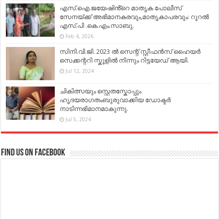
എസ്.ഐ.ജയേഷിൻ്റെ മാതൃക പോലീസ്
സേനയ്ക്ക് അഭിമാനകരവും,മാതൃകാപരവും: റൂറൽ
എസ്.പി .കെ.എം.സാബു.
Feb 4, 2026
സിനി.വി.ജി. 2023 ൽ സെന്റ് സ്റ്റീഫൻസ് ഹൈയർ
സെക്കന്ററി സ്കൂളിൽ നിന്നും റിട്ടയേഡ് ആയി.
Jul 12, 2024
ചികിത്സയും സ്റ്റെതസ്കോപ്പും
ഹൃദയരാഗതംബുരുവാക്കിയ ഡോക്ടർ
നാടിന്നഭിമാനമാകുന്നു.
Jul 5, 2024
Find us on Facebook