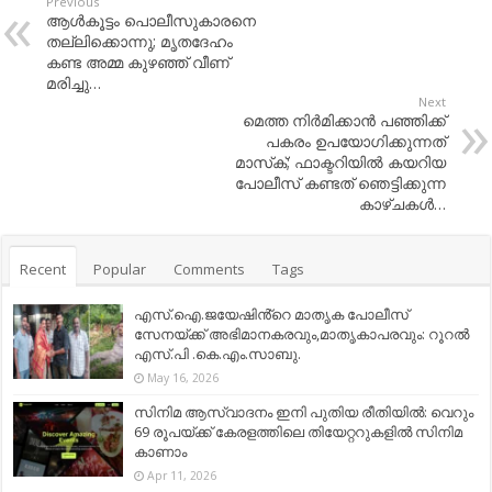
Previous
ആള്‍കൂട്ടം പൊലീസുകാരനെ
തല്ലിക്കൊന്നു; മൃതദേഹം
കണ്ട അമ്മ കുഴഞ്ഞ്​ വീണ്​
മരിച്ചു…
Next
മെത്ത നിര്‍മിക്കാന്‍ പഞ്ഞിക്ക്
പകരം ഉപയോഗിക്കുന്നത്
മാസ്‌ക്; ഫാക്ടറിയില്‍ കയറിയ
പോലീസ് കണ്ടത് ഞെട്ടിക്കുന്ന
കാഴ്ചകള്‍…
Recent
Popular
Comments
Tags
എസ്.ഐ.ജയേഷിൻ്റെ മാതൃക പോലീസ്
സേനയ്ക്ക് അഭിമാനകരവും,മാതൃകാപരവും: റൂറൽ
എസ്.പി .കെ.എം.സാബു.
May 16, 2026
സിനിമ ആസ്വാദനം ഇനി പുതിയ രീതിയിൽ: വെറും
69 രൂപയ്ക്ക് കേരളത്തിലെ തിയേറ്ററുകളിൽ സിനിമ
കാണാം
Apr 11, 2026