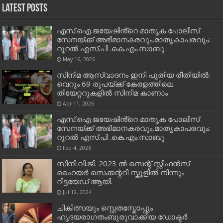
Latest Posts
എസ്.ഐ.ജയേഷിൻ്റെ മാതൃക പോലീസ്
സേനയ്ക്ക് അഭിമാനകരവും,മാതൃകാപരവും:
റൂറൽ എസ്.പി .കെ.എം.സാബു.
May 16, 2026
സിനിമ ആസ്വാദനം ഇനി പുതിയ രീതിയിൽ:
വെറും 69 രൂപയ്ക്ക് കേരളത്തിലെ
തിയേറ്ററുകളിൽ സിനിമ കാണാം
Apr 11, 2026
എസ്.ഐ.ജയേഷിൻ്റെ മാതൃക പോലീസ്
സേനയ്ക്ക് അഭിമാനകരവും,മാതൃകാപരവും:
റൂറൽ എസ്.പി .കെ.എം.സാബു.
Feb 4, 2026
സിനി.വി.ജി. 2023 ൽ സെന്റ് സ്റ്റീഫൻസ്
ഹൈയർ സെക്കന്ററി സ്കൂളിൽ നിന്നും
റിട്ടയേഡ് ആയി.
Jul 12, 2024
ചികിത്സയും സ്റ്റെതസ്കോപ്പും
ഹൃദയരാഗതംബുരുവാക്കിയ ഡോക്ടർ