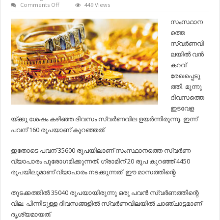
on
Comments Off
449 Views
സംസ്ഥാനത്തെ
സ്വര്‍ണവിലയിൽ
സംസ്ഥാന
വൻ
ത്തെ
കുറവ്;
ഇന്ന്
സ്വര്‍ണവി
പവന്
ലയിൽ വൻ
ഒറ്റയടിക്ക്
കുറഞ്ഞത്…
കറവ്
രേഖപ്പെടു
ത്തി. മൂന്നു
ദിവസത്തെ
ഇടവേള
യ്ക്കു ശേഷം കഴിഞ്ഞ ദിവസം സ്വര്‍ണവില ഉയര്‍ന്നിരുന്നു. ഇന്ന്
പവന് 160 രൂപയാണ് കുറഞ്ഞത്.
ഇതോടെ പവന് 35600 രൂപയിലാണ് സംസ്ഥാനത്തെ സ്വര്‍ണ
വ്യാപാരം പുരോ​ഗമിക്കുന്നത്. ഗ്രാമിന് 20 രൂപ കുറഞ്ഞ് 4450
രൂപയിലുമാണ് വ്യാപാരം നടക്കുന്നത്. ഈ മാസത്തിന്റെ
തുടക്കത്തില്‍ 35040 രൂപയായിരുന്നു ഒരു പവന്‍ സ്വര്‍ണത്തിന്റെ
വില. പിന്നീടുള്ള ദിവസങ്ങളില്‍ സ്വര്‍ണവിലയില്‍ ചാഞ്ചാട്ടമാണ്
ദൃശ്യമായത്.