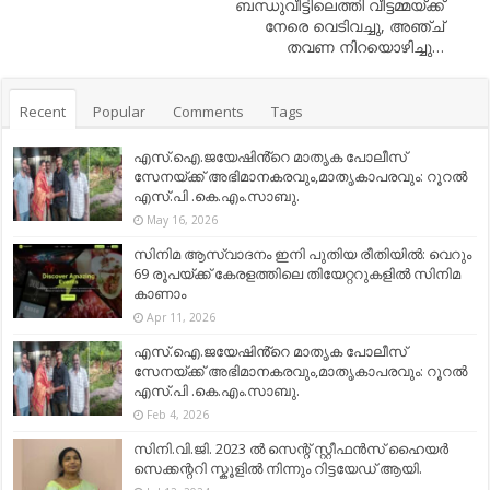
ബന്ധുവീട്ടിലെത്തി വീട്ടമ്മയ്ക്ക്
നേരെ വെടിവച്ചു, അഞ്ച്
തവണ നിറയൊഴിച്ചു…
Recent
Popular
Comments
Tags
എസ്.ഐ.ജയേഷിൻ്റെ മാതൃക പോലീസ്
സേനയ്ക്ക് അഭിമാനകരവും,മാതൃകാപരവും: റൂറൽ
എസ്.പി .കെ.എം.സാബു.
May 16, 2026
സിനിമ ആസ്വാദനം ഇനി പുതിയ രീതിയിൽ: വെറും
69 രൂപയ്ക്ക് കേരളത്തിലെ തിയേറ്ററുകളിൽ സിനിമ
കാണാം
Apr 11, 2026
എസ്.ഐ.ജയേഷിൻ്റെ മാതൃക പോലീസ്
സേനയ്ക്ക് അഭിമാനകരവും,മാതൃകാപരവും: റൂറൽ
എസ്.പി .കെ.എം.സാബു.
Feb 4, 2026
സിനി.വി.ജി. 2023 ൽ സെന്റ് സ്റ്റീഫൻസ് ഹൈയർ
സെക്കന്ററി സ്കൂളിൽ നിന്നും റിട്ടയേഡ് ആയി.