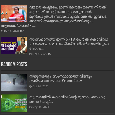
വളരെ കഷ്ട്ടപെട്ടാണ് കേരളം മരണ നിരക്ക്
കുറച്ചത്; വോട്ട് ചോദിച്ചിറങ്ങുന്നവർ
മുൻകരുതൽ സ്വീകരിച്ചില്ലെങ്കിൽ ഇവിടെ
അമേരിക്കയൊക്കെ ആവർത്തിക്കും’ ;
ആരോഗ്യമന്ത്രി….
Dec 1, 2020
1
സംസ്ഥാനത്ത് ഇന്ന് 5718 പേര്‍ക്ക് കൊവിഡ്;
29 മരണം; 4991 പേര്‍ക്ക് സമ്ബര്‍ക്കത്തിലൂടെ
രോഗം…
Dec 4, 2020
1
Random Posts
ന്യൂ​ന​മ​ര്‍​ദ്ദം; സം​സ്ഥാ​ന​ത്ത് വീ​ണ്ടും
ശക്തമായ മ​ഴ​യ്ക്ക് സാധ്യത…
Oct 26, 2021
യു.കെയില്‍ കൊവിഡിന്റെ മൂന്നാം തരംഗം;
മുന്നറിയിപ്പ്….
May 31, 2021