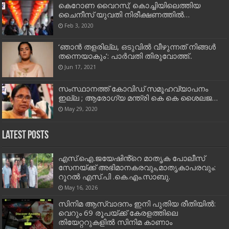
കെറോണ വൈറസ്; കൊച്ചിയിലെത്തിയ
ചൈനീസ് യുവതി നിരീക്ഷണത്തില്‍…
Feb 3, 2020
‘ഞാന്‍ തളരില്ല, ഒടുവില്‍ വീഴുന്നത് നിങ്ങള്‍
തന്നെയാകും’: പാര്‍വതി തിരുവോത്ത്..
Jun 17, 2021
സംസ്ഥാനത്ത് കോവിഡ് സമൂഹവ്യാപനം
ഇല്ല ; ആരോഗ്യ മന്ത്രി കെ കെ ശൈലജ…
May 29, 2020
Latest Posts
എസ്.ഐ.ജയേഷിൻ്റെ മാതൃക പോലീസ്
സേനയ്ക്ക് അഭിമാനകരവും,മാതൃകാപരവും:
റൂറൽ എസ്.പി .കെ.എം.സാബു.
May 16, 2026
സിനിമ ആസ്വാദനം ഇനി പുതിയ രീതിയിൽ:
വെറും 69 രൂപയ്ക്ക് കേരളത്തിലെ
തിയേറ്ററുകളിൽ സിനിമ കാണാം