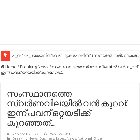
എസ്.ഐ.ജയേഷിൻ്റെ മാതൃക പോലീസ് സേനയ്ക്ക് അഭിമാനകരവും
Home
/
Breaking News
/
സംസ്ഥാനത്തെ സ്വര്‍ണവിലയിൽ വൻ കുറവ്;
ഇന്ന് പവന് ഒറ്റയടിക്ക് കുറഞ്ഞത്…
സംസ്ഥാനത്തെ
സ്വര്‍ണവിലയിൽ വൻ കുറവ്;
ഇന്ന് പവന് ഒറ്റയടിക്ക്
കുറഞ്ഞത്…
NEWS22 EDITOR
May 12, 2021
Breaking News
,
Business
,
Latest News
,
National
,
Slider