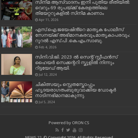
സിനിമ ആസ്വാദനം ഇനി പുതിയ രീതിയിൽ:
വെറും 69 രൂപയ്ക്ക് കേരളത്തിലെ
തിയേറ്ററുകളിൽ സിനിമ കാണാം
Apr 11, 2026
എസ്.ഐ.ജയേഷിൻ്റെ മാതൃക പോലീസ്
സേനയ്ക്ക് അഭിമാനകരവും,മാതൃകാപരവും:
റൂറൽ എസ്.പി .കെ.എം.സാബു.
Feb 4, 2026
സിനി.വി.ജി. 2023 ൽ സെന്റ് സ്റ്റീഫൻസ്
ഹൈയർ സെക്കന്ററി സ്കൂളിൽ നിന്നും
റിട്ടയേഡ് ആയി.
Jul 12, 2024
ചികിത്സയും സ്റ്റെതസ്കോപ്പും
ഹൃദയരാഗതംബുരുവാക്കിയ ഡോക്ടർ
നാടിന്നഭിമാനമാകുന്നു.
Jul 5, 2024
Powered by
ORON CS
NEWS 22, © Copyright 2026, All Rights Reserved