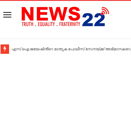
എസ്.ഐ.ജയേഷിൻ്റെ മാതൃക പോലീസ് സേനയ്ക്ക് അഭിമാനകരവും