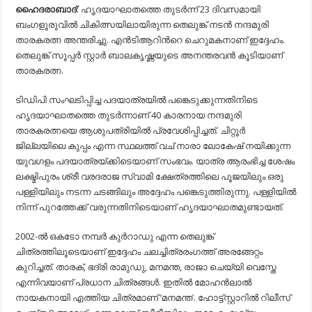
നന്ദമൂരി
ഹൈദരാബാദ്
: ഹൃദയാഘാതത്തെ തുടർന്ന് 23 ദിവസമായി
താരകരത്ന
ബംഗളൂരുവിൽ ചികിത്സയിലായിരുന്ന തെലുങ്ക് നടൻ നന്ദമുരി
അന്തരിച്ചു;
മരണം
താരകരത്ന അന്തരിച്ചു. എൻടിആറിന്‍റെ ചെറുമകനാണ് ഇദ്ദേഹം.
ഹൃദയാഘാ
തെലുങ്ക് സൂപ്പർ സ്റ്റാർ ബാലകൃഷ്ണയുടെ അനന്തരവൻ കൂടിയാണ്
തുടർന്ന്
താരകരത്ന.
ടിഡിപി സംഘടിപ്പിച്ച പദയാത്രയിൽ പങ്കെടുക്കുന്നതിനിടെ
ഹൃദയാഘാതത്തെ തുടർന്നാണ് 40 കാരനായ നന്ദമുരി
താരകരത്നയെ ആശുപത്രിയിൽ പ്രവേശിപ്പിച്ചത്. ചിറ്റൂർ
ജില്ലയിലെ കുപ്പം എന്ന സ്ഥലത്ത് വച് നാരാ ലോകേഷ് നയിക്കുന്ന
യുവഗളം പദയാത്രയ്ക്കിടെയാണ് സംഭവം. യാത്ര ആരംഭിച്ച ശേഷം
ലക്ഷ്മിപുരം ശ്രീ വരദരാജ സ്വാമി ക്ഷേത്രത്തിലെ പൂജയിലും ഒരു
പള്ളിയിലും നടന്ന ചടങ്ങിലും അദ്ദേഹം പങ്കെടുത്തിരുന്നു. പള്ളിയിൽ
നിന്ന് പുറത്തേക്ക് വരുന്നതിനിടെയാണ് ഹൃദയാഘാതമുണ്ടായത്.
2002-ൽ ഒകടോ നമ്പര്‍ കുര്‍റാഡു എന്ന തെലുങ്ക്
ചിത്രത്തിലൂടെയാണ് ഇദ്ദേഹം ചലച്ചിത്രരംഗത്ത് അരങ്ങേറ്റം
കുറിച്ചത്. താരക്, ഭദ്രി രാമുഡു, മനമന്ത, രാജാ ചെയ്യി വെസ്തേ
എന്നിവയാണ് പ്രധാന ചിത്രങ്ങൾ. ഇതിൽ മോഹൻലാൽ
നായകനായി എത്തിയ ചിത്രമാണ് ‘മനമന്ത’. ഹോട്ട്സ്റ്റാറിൽ റിലീസ്