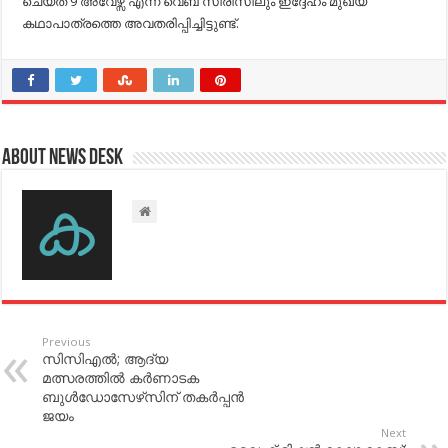
ചെയ്ത 9 അവേഴ്സ് എന്ന വെബ് സീരീസിലും ഇദ്ദേഹം മുഖ്യ
കഥാപാത്രത്തെ അവതരിപ്പിച്ചിട്ടുണ്ട്.
About News Desk
Previous
സിസിഎൽ; ആദ്യ
മത്സരത്തില്‍ കര്‍ണാടക
ബുള്‍ഡോസേഴ്‍സിന് തകര്‍പ്പൻ
ജയം
Next