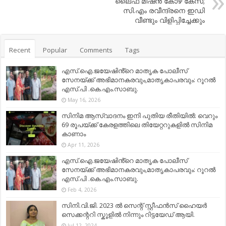
ലൈഫ് മിഷൻ കോഴ കേസ്;
സി.എം രവീന്ദ്രനെ ഇഡി
വീണ്ടും വിളിപ്പിച്ചേക്കും
Recent
Popular
Comments
Tags
എസ്.ഐ.ജയേഷിൻ്റെ മാതൃക പോലീസ്
സേനയ്ക്ക് അഭിമാനകരവും,മാതൃകാപരവും: റൂറൽ
എസ്.പി .കെ.എം.സാബു.
May 16, 2026
സിനിമ ആസ്വാദനം ഇനി പുതിയ രീതിയിൽ: വെറും
69 രൂപയ്ക്ക് കേരളത്തിലെ തിയേറ്ററുകളിൽ സിനിമ
കാണാം
Apr 11, 2026
എസ്.ഐ.ജയേഷിൻ്റെ മാതൃക പോലീസ്
സേനയ്ക്ക് അഭിമാനകരവും,മാതൃകാപരവും: റൂറൽ
എസ്.പി .കെ.എം.സാബു.
Feb 4, 2026
സിനി.വി.ജി. 2023 ൽ സെന്റ് സ്റ്റീഫൻസ് ഹൈയർ
സെക്കന്ററി സ്കൂളിൽ നിന്നും റിട്ടയേഡ് ആയി.
Jul 12, 2024