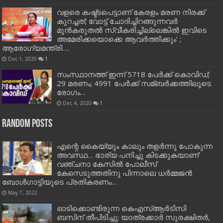
വളരെ കഷ്ട്ടപെട്ടാണ് കേരളം മരണ നിരക്ക്
കുറച്ചത്; വോട്ട് ചോദിച്ചിറങ്ങുന്നവർ
മുൻകരുതൽ സ്വീകരിച്ചില്ലെങ്കിൽ ഇവിടെ
അമേരിക്കയൊക്കെ ആവർത്തിക്കും’ ;
ആരോഗ്യമന്ത്രി….
Dec 1, 2020
1
സംസ്ഥാനത്ത് ഇന്ന് 5718 പേര്‍ക്ക് കൊവിഡ്;
29 മരണം; 4991 പേര്‍ക്ക് സമ്ബര്‍ക്കത്തിലൂടെ
രോഗം…
Dec 4, 2020
1
Random Posts
എന്റെ കൈയ്യും കാലും തളർന്നു പോകുന്ന
അവസ്ഥ… ഭാര്യ പനിച്ചു കിടക്കുകയാണ്’
വഞ്ചനാ കേസിൽ പോലീസ്
കേസെടുത്തതിനു പിന്നാലെ ധർമ്മജൻ
ബോൾഗാട്ടിയുടെ പ്രതികരണം…
May 7, 2022
ഓടിക്കൊണ്ടിരുന്ന കെഎസ്ആർടിസി
ബസിന് തീപിടിച്ചു; യാത്രക്കാർ സുരക്ഷിതർ,