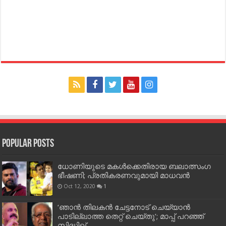
Popular Posts
ധോണിയുടെ മകള്‍ക്കെതിരായ ബലാത്സംഗ
ഭീഷണി; പ്രതികരണവുമായി മാധവന്‍
Oct 12, 2020
1
‘ഞാന്‍ തിലകന്‍ ചേട്ടനോട് ചെയ്യാന്‍
പാടില്ലാത്ത തെറ്റ് ചെയ്തു’; മാപ്പ് പറഞ്ഞ്
സിദ്ധിഖ്…