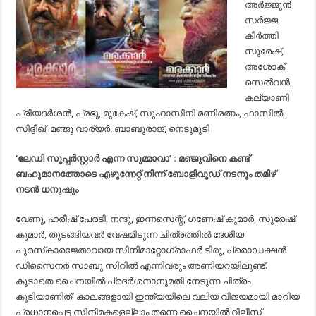
അര്‍ജ്ജുന്‍
സര്‍ജ്ജ,
കീര്‍ത്തി
സുരേഷ്,
അശോക്
സെല്‍വന്‍,
കല്യാണി
പ്രിയദര്‍ശന്‍, പ്രഭു, മുകേഷ്, സുഹാസിനി മണിരത്നം, ഫാസില്‍,
സിദ്ദീഖ്, മഞ്ജു വാര്യര്‍, ബാബുരാജ്, നെടുമുടി
‘ലേഡി സൂപ്പര്‍സ്റ്റാര്‍ എന്ന സുമ്മാവാ’ : മഞ്ജുവിനെ കണ്ട്
ബഹുമാനത്തോടെ എഴുന്നേറ്റ് നിന്ന് ബോളിവുഡ് നടനും തമിഴ്
നടന്‍ ധനുഷും
വേണു, ഹരീഷ് പേരടി, നന്ദു, ഇന്നസെന്റ്, ഗണേഷ് കുമാര്‍, സുരേഷ്
കുമാര്‍, തുടങ്ങിയവര്‍ വേഷമിടുന്ന ചിത്രത്തില്‍ ദേശീയ
പുരസ്‌കാരജേതാവായ സിനിമാറ്റോഗ്രാഫര്‍ ടിരു, പ്രൊഡക്ഷന്‍
ഡിസൈനര്‍ സാബു സിറില്‍ എന്നിവരും അണിയറയിലുണ്ട്.
കൂടാതെ ചൈനയില്‍ പ്രദര്‍ശനാനുമതി നേടുന്ന ചിത്രം
കൂടിയാണിത്. കാലങ്ങളായി ഇന്ത്യയിലെ വലിയ വിജയമായി മാറിയ
പ്രധാനപ്പെട്ട സിനിമകളെല്ലാം തന്നെ ചൈനയില്‍ റിലീസ്