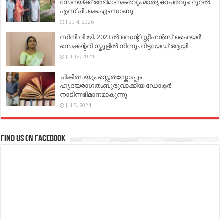
സേനയ്ക്ക് അഭിമാനകരവും,മാതൃകാപരവും: റൂറൽ
എസ്.പി .കെ.എം.സാബു.
Feb 4, 2026
സിനി.വി.ജി. 2023 ൽ സെന്റ് സ്റ്റീഫൻസ് ഹൈയർ
സെക്കന്ററി സ്കൂളിൽ നിന്നും റിട്ടയേഡ് ആയി.
Jul 12, 2024
ചികിത്സയും സ്റ്റെതസ്കോപ്പും
ഹൃദയരാഗതംബുരുവാക്കിയ ഡോക്ടർ
നാടിന്നഭിമാനമാകുന്നു.
Jul 5, 2024
Find us on Facebook