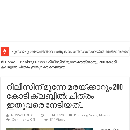
എസ്.ഐ.ജയേഷിൻ്റെ മാതൃക പോലീസ് സേനയ്ക്ക് അഭിമാനകരവും
Home
/
Breaking News
/
റിലീസിന് മുന്നേ മരയ്ക്കാറും 200 കോടി
ക്ലബ്ബില്‍; ചിത്രം ഇതുവരെ നേടിയത്…
റിലീസിന് മുന്നേ മരയ്ക്കാറും 200
കോടി ക്ലബ്ബില്‍; ചിത്രം
ഇതുവരെ നേടിയത്…
NEWS22 EDITOR
Jan 14, 2020
Breaking News
,
Movies
on
Comments Off
814 Views
റിലീസിന്
മുന്നേ
മോഹന്‍ലാ