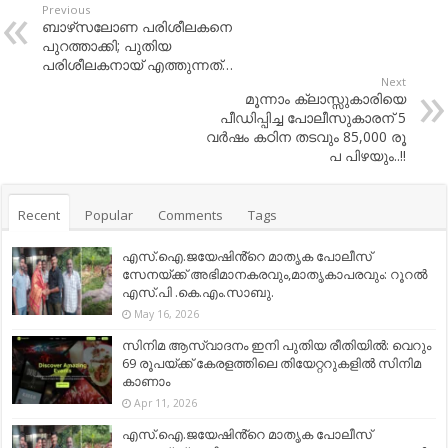
Previous
ബാഴ്‌സലോണ പരിശീലകനെ
പുറത്താക്കി; പുതിയ
പരിശീലകനായ് എത്തുന്നത്…
Next
മൂന്നാം ക്ലാസ്സുകാരിയെ
പീഡിപ്പിച്ച പോലീസുകാരന് 5
വര്‍ഷം കഠിന ത​ട​വും 85,000 രൂ​
പ പി​ഴ​യും..!!
Recent
Popular
Comments
Tags
എസ്.ഐ.ജയേഷിൻ്റെ മാതൃക പോലീസ്
സേനയ്ക്ക് അഭിമാനകരവും,മാതൃകാപരവും: റൂറൽ
എസ്.പി .കെ.എം.സാബു.
May 16, 2026
സിനിമ ആസ്വാദനം ഇനി പുതിയ രീതിയിൽ: വെറും
69 രൂപയ്ക്ക് കേരളത്തിലെ തിയേറ്ററുകളിൽ സിനിമ
കാണാം
Apr 11, 2026
എസ്.ഐ.ജയേഷിൻ്റെ മാതൃക പോലീസ്