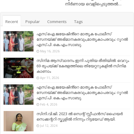
നിര്‍ണായ വെളിപ്പെടുത്തല്‍…
Recent
Popular
Comments
Tags
എസ്.ഐ.ജയേഷിൻ്റെ മാതൃക പോലീസ്
സേനയ്ക്ക് അഭിമാനകരവും,മാതൃകാപരവും: റൂറൽ
എസ്.പി .കെ.എം.സാബു.
May 16, 2026
സിനിമ ആസ്വാദനം ഇനി പുതിയ രീതിയിൽ: വെറും
69 രൂപയ്ക്ക് കേരളത്തിലെ തിയേറ്ററുകളിൽ സിനിമ
കാണാം
Apr 11, 2026
എസ്.ഐ.ജയേഷിൻ്റെ മാതൃക പോലീസ്
സേനയ്ക്ക് അഭിമാനകരവും,മാതൃകാപരവും: റൂറൽ
എസ്.പി .കെ.എം.സാബു.
Feb 4, 2026
സിനി.വി.ജി. 2023 ൽ സെന്റ് സ്റ്റീഫൻസ് ഹൈയർ
സെക്കന്ററി സ്കൂളിൽ നിന്നും റിട്ടയേഡ് ആയി.
Jul 12, 2024