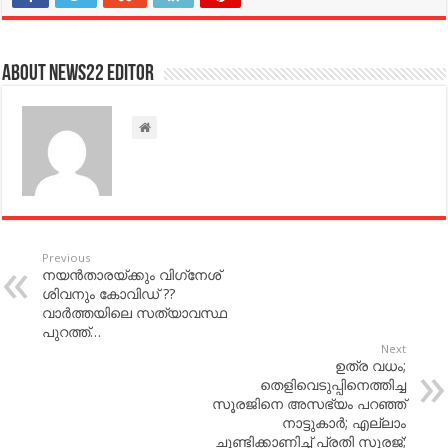
About NEWS22 EDITOR
Previous
നയൻതാരയ്ക്കും വിഗ്‌നേശ്
ശിവനും കോവിഡ് ??
വാർത്തയിലെ സത്യാവസ്ഥ
പുറത്ത്…
Next
ഉത്ര വധം;
തെളിവെടുപ്പിനെത്തിച്ച
സൂരജിനെ അസഭ്യം പറഞ്ഞ്
നാട്ടുകാര്‍; എല്ലാം
ചൂണ്ടിക്കാണിച്ച്‌ പ്രതി സൂരജ്;