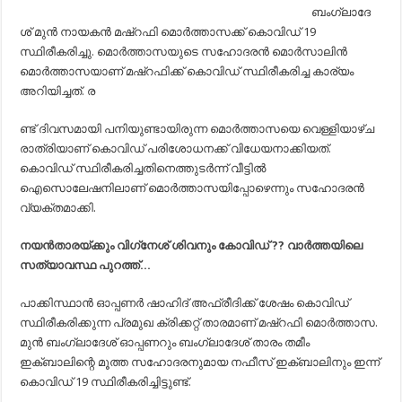
നായകൻ
ബംഗ്ലാദേ
മഷ്റഫി
ശ് മുൻ നായകൻ മഷ്റഫി മൊർത്താസക്ക് കൊവിഡ് 19
മൊർത്താസക
കൊവിഡ്..!
സ്ഥിരീകരിച്ചു. മൊർത്താസയുടെ സഹോദരൻ മൊർസാലിൻ
മൊർത്താസയാണ് മഷ്റഫിക്ക് കൊവിഡ‍് സ്ഥിരീകരിച്ച കാര്യം
അറിയിച്ചത്. ര
ണ്ട് ദിവസമായി പനിയുണ്ടായിരുന്ന മൊർത്താസയെ വെള്ളിയാഴ്ച
രാത്രിയാണ് കൊവിഡ് പരിശോധനക്ക് വിധേയനാക്കിയത്.
കൊവിഡ് സ്ഥിരീകരിച്ചതിനെത്തുടർന്ന് വീട്ടിൽ
ഐസൊലേഷനിലാണ് മൊർത്താസയിപ്പോഴെന്നും സഹോദരൻ
വ്യക്തമാക്കി.
നയൻതാരയ്ക്കും വിഗ്‌നേശ് ശിവനും കോവിഡ് ?? വാർത്തയിലെ
സത്യാവസ്ഥ പുറത്ത്…
പാക്കിസ്ഥാൻ ഓപ്പണർ ഷാഹിദ് അഫ്രീദിക്ക് ശേഷം കൊവിഡ്
സ്ഥിരീകരിക്കുന്ന പ്രമുഖ ക്രിക്കറ്റ് താരമാണ് മഷ്റഫി മൊർത്താസ.
മുൻ ബംഗ്ലാദേശ് ഓപ്പണറും ബംഗ്ലാദേശ് താരം തമീം
ഇക്‌ബാലിന്റെ മൂത്ത സഹോദരനുമായ നഫീസ് ഇക്ബാലിനും ഇന്ന്
കൊവിഡ് 19 സ്ഥിരീകരിച്ചിട്ടുണ്ട്.