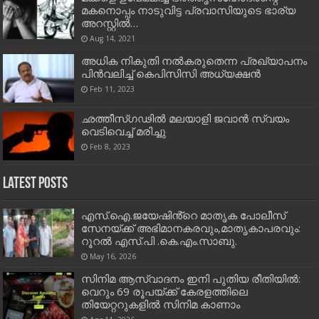
മകനൊപ്പം നാടുവിട്ട പ്രവാസിയുടെ ഭാര്യ
അറസ്റ്റില്‍…
Aug 14, 2021
അധിക നികുതി നൽകരുതെന്ന പ്രഖ്യാപനം
പിൻവലിച്ച് കെപിസിസി അധ്യക്ഷൻ
Feb 11, 2023
ഛത്തീസ്ഗഢില്‍ മലയാളി ജവാന്‍ സ്വയം
വെടിവെച്ച് മരിച്ചു
Feb 8, 2023
Latest Posts
എസ്.ഐ.ജയേഷിൻ്റെ മാതൃക പോലീസ്
സേനയ്ക്ക് അഭിമാനകരവും,മാതൃകാപരവും:
റൂറൽ എസ്.പി .കെ.എം.സാബു.
May 16, 2026
സിനിമ ആസ്വാദനം ഇനി പുതിയ രീതിയിൽ:
വെറും 69 രൂപയ്ക്ക് കേരളത്തിലെ
തിയേറ്ററുകളിൽ സിനിമ കാണാം