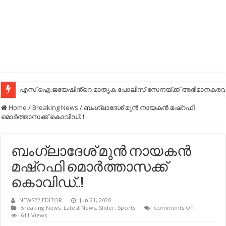
എസ്.ഐ.ജയേഷിൻ്റെ മാതൃക പോലീസ് സേനയ്ക്ക് അഭിമാനകരവും
Home
/
Breaking News
/
ബംഗ്ലാദേശ് മുൻ നായകൻ മഷ്റഫി
മൊർത്താസക്ക് കൊവിഡ്..!
ബംഗ്ലാദേശ് മുൻ നായകൻ
മഷ്റഫി മൊർത്താസക്ക്
കൊവിഡ്..!
NEWS22 EDITOR
Jun 21, 2020
on
Breaking News
,
Latest News
,
Slider
,
Sports
Comments Off
ബംഗ്ലാദേശ
611 Views
മുൻ