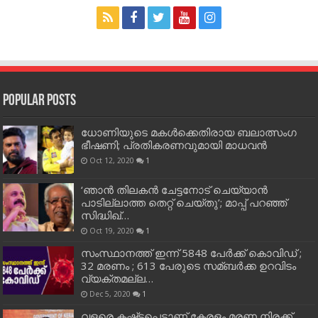
Popular Posts
ധോണിയുടെ മകള്‍ക്കെതിരായ ബലാത്സംഗ
ഭീഷണി; പ്രതികരണവുമായി മാധവന്‍
Oct 12, 2020
1
‘ഞാന്‍ തിലകന്‍ ചേട്ടനോട് ചെയ്യാന്‍
പാടില്ലാത്ത തെറ്റ് ചെയ്തു’; മാപ്പ് പറഞ്ഞ്
സിദ്ധിഖ്…
Oct 19, 2020
1
സംസ്ഥാനത്ത് ഇന്ന് 5848 പേര്‍ക്ക് കൊവി‌ഡ് ;
32 മരണം ; 613 പേരുടെ സമ്ബര്‍ക്ക ഉറവിടം
വ്യക്തമല്ല…
Dec 5, 2020
1
വളരെ കഷ്ട്ടപെട്ടാണ് കേരളം മരണ നിരക്ക്