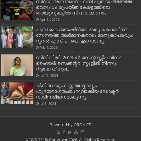
സിനിമ ആസ്വാദനം ഇനി പുതിയ രീതിയിൽ:
വെറും 69 രൂപയ്ക്ക് കേരളത്തിലെ
തിയേറ്ററുകളിൽ സിനിമ കാണാം
Apr 11, 2026
എസ്.ഐ.ജയേഷിൻ്റെ മാതൃക പോലീസ്
സേനയ്ക്ക് അഭിമാനകരവും,മാതൃകാപരവും:
റൂറൽ എസ്.പി .കെ.എം.സാബു.
Feb 4, 2026
സിനി.വി.ജി. 2023 ൽ സെന്റ് സ്റ്റീഫൻസ്
ഹൈയർ സെക്കന്ററി സ്കൂളിൽ നിന്നും
റിട്ടയേഡ് ആയി.
Jul 12, 2024
ചികിത്സയും സ്റ്റെതസ്കോപ്പും
ഹൃദയരാഗതംബുരുവാക്കിയ ഡോക്ടർ
നാടിന്നഭിമാനമാകുന്നു.
Jul 5, 2024
Powered by
ORON CS
NEWS 22, © Copyright 2026, All Rights Reserved