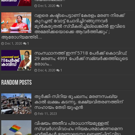
Dec 5, 2020
1
വളരെ കഷ്ട്ടപെട്ടാണ് കേരളം മരണ നിരക്ക്
കുറച്ചത്; വോട്ട് ചോദിച്ചിറങ്ങുന്നവർ
മുൻകരുതൽ സ്വീകരിച്ചില്ലെങ്കിൽ ഇവിടെ
അമേരിക്കയൊക്കെ ആവർത്തിക്കും’ ;
ആരോഗ്യമന്ത്രി….
Dec 1, 2020
1
സംസ്ഥാനത്ത് ഇന്ന് 5718 പേര്‍ക്ക് കൊവിഡ്;
29 മരണം; 4991 പേര്‍ക്ക് സമ്ബര്‍ക്കത്തിലൂടെ
രോഗം…
Dec 4, 2020
1
Random Posts
തുർക്കി-സിറിയ ഭൂചലനം; മരണസംഖ്യ
കാൽ ലക്ഷം കടന്നു, ഭക്ഷ്യവിതരണത്തിന്
സഹായം തേടി യുഎൻ
Feb 11, 2023
വിഷയം അതീവ പ്രാധാന്യമുള്ളത്;
സ്വവർഗവിവാഹം നിയമപരമാക്കണമെന്ന
ഹർജികൾ ഭരണഘടനാ ബെഞ്ചിന് വിട്ടു