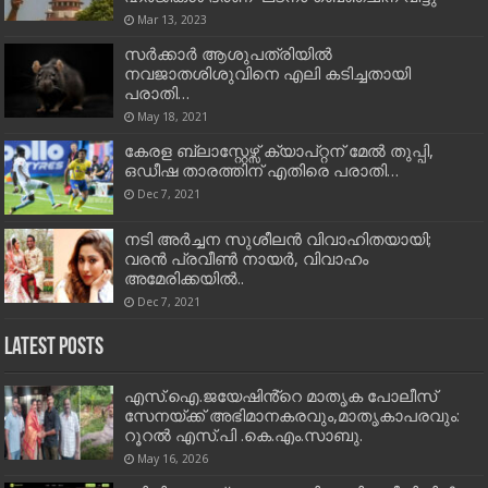
Mar 13, 2023
സര്‍ക്കാര്‍ ആശുപത്രിയില്‍
നവജാതശിശുവിനെ എലി കടിച്ചതായി
പരാതി…
May 18, 2021
കേരള ബ്ലാസ്റ്റേഴ്സ് ക്യാപ്റ്റന് മേല്‍ തുപ്പി,
ഒഡീഷ താരത്തിന് എതിരെ പരാതി…
Dec 7, 2021
നടി അർച്ചന സുശീലൻ വിവാഹിതയായി;
വരൻ പ്രവീൺ നായർ, വിവാഹം
അമേരിക്കയിൽ..
Dec 7, 2021
Latest Posts
എസ്.ഐ.ജയേഷിൻ്റെ മാതൃക പോലീസ്
സേനയ്ക്ക് അഭിമാനകരവും,മാതൃകാപരവും:
റൂറൽ എസ്.പി .കെ.എം.സാബു.
May 16, 2026