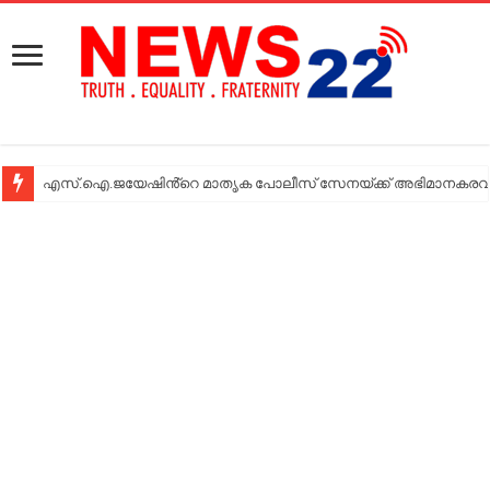
എസ്.ഐ.ജയേഷിൻ്റെ മാതൃക പോലീസ് സേനയ്ക്ക് അഭിമാനകരവും