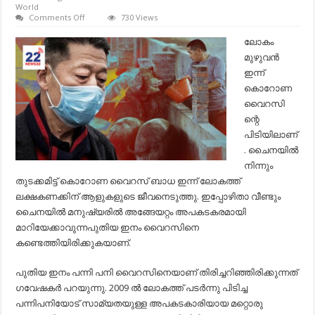
World
on
Comments Off
730 Views
ചൈനയിൽ
പുതിയ
ലോകം
വൈറസ്;
മുഴുവന്‍ ​
മനുഷ്യരിലും
കണ്ടെത്തി;
ഇന്ന്‍
മുൻകരുതൽ
കൊറോണ
ഇല്ലെങ്കിൽ
അതിവേഗം
വൈറസി
പടരും…
ന്റെ
പിടിയിലാണ്
. ചൈനയില്‍
നിന്നും
തുടക്കമിട്ട് കൊറോണ വൈറസ് ബാധ ഇന്ന് ലോകത്ത്
ലക്ഷകണക്കിന് ആളുകളുടെ ജീവനെടുത്തു. ഇപ്പോഴിതാ വീണ്ടും
ചൈനയില്‍ മനുഷ്യരില്‍ അങ്ങേയറ്റം അപകടകരമായി
മാറിയേക്കാവുന്നപുതിയ ഇനം വൈറസിനെ
കണ്ടെത്തിയിരിക്കുകയാണ്.
പുതിയ ഇനം പന്നി പനി വൈറസിനെയാണ് തിരിച്ചറിഞ്ഞിരിക്കുന്നത്
ഗവേഷകര്‍ പറയുന്നു. 2009 ല്‍ ലോകത്ത് പടര്‍ന്നു പിടിച്ച
പന്നിപനിയോട് സാമ്യതയുള്ള അപകടകാരിയായ മറ്റൊരു