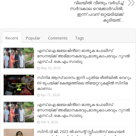
വിലയില്‍ വീണ്ടും വര്‍ധിച്ച്
സര്‍വകാല റെക്കോര്‍ഡില്‍;
ഇന്ന്‍ പവന് ഒറ്റയടിയ്ക്ക്
കൂടിയത്…
Recent
Popular
Comments
Tags
എസ്.ഐ.ജയേഷിൻ്റെ മാതൃക പോലീസ്
സേനയ്ക്ക് അഭിമാനകരവും,മാതൃകാപരവും: റൂറൽ
എസ്.പി .കെ.എം.സാബു.
May 16, 2026
സിനിമ ആസ്വാദനം ഇനി പുതിയ രീതിയിൽ: വെറും
69 രൂപയ്ക്ക് കേരളത്തിലെ തിയേറ്ററുകളിൽ സിനിമ
കാണാം
Apr 11, 2026
എസ്.ഐ.ജയേഷിൻ്റെ മാതൃക പോലീസ്
സേനയ്ക്ക് അഭിമാനകരവും,മാതൃകാപരവും: റൂറൽ
എസ്.പി .കെ.എം.സാബു.
Feb 4, 2026
സിനി.വി.ജി. 2023 ൽ സെന്റ് സ്റ്റീഫൻസ് ഹൈയർ