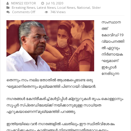
NEWS22 EDITOR
Jul 10, 2020
Breaking News
,
Latest News
,
Local News
,
National
,
Slider
on
Comments Off
746 Views
സംസ്ഥാനത്ത്
കോവിഡ്
സംസ്ഥാന
വ്യാപനത്തിന്‍റെ
ത്ത്
നിർണായകഘട്ടം,
നല്ലതോതിൽ
കോവിഡ്-19
ആശങ്ക
വ്യാപനത്തി
വേണമെന്ന്
മുഖ്യമന്ത്രി…
ല്‍ ഏറ്റവും
നിര്‍ണായക
ഘട്ടമാണ്
ഇപ്പോള്‍
നേരിടുന്ന
തെന്നും നാം നല്ല തോതില്‍ ആശങ്കപ്പെടേണ്ട ഒരു
ഘട്ടമാണിതെന്നും മുഖ്യമന്ത്രി പിണറായി വിജയന്‍.
നഗരങ്ങള്‍ കേന്ദ്രീകരിച്ച്‌ മള്‍ട്ടിപ്പിള്‍ ക്ളസ്റ്ററുകള്‍ രൂപം കൊള്ളാനും
സൂപ്പര്‍ സ്പ്രെഡിലേയ്ക്ക് നയിക്കാനുമുള്ള സാധ്യത
ഏറുകയാണെന്ന് മുഖ്യമന്ത്രി പറഞ്ഞു.
ഇന്ത്യയിലെ വന്‍ നഗരങ്ങളില്‍ പലതിലും ഈ സ്ഥിതിവിശേഷം
സംഭവിക്കുകയും കാര്യങ്ങള്‍ നിയന്ത്രണാതീതമാവുകയും