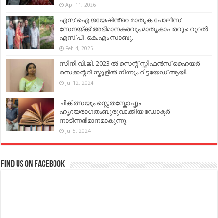
Apr 11, 2026
എസ്.ഐ.ജയേഷിൻ്റെ മാതൃക പോലീസ്
സേനയ്ക്ക് അഭിമാനകരവും,മാതൃകാപരവും: റൂറൽ
എസ്.പി .കെ.എം.സാബു.
Feb 4, 2026
സിനി.വി.ജി. 2023 ൽ സെന്റ് സ്റ്റീഫൻസ് ഹൈയർ
സെക്കന്ററി സ്കൂളിൽ നിന്നും റിട്ടയേഡ് ആയി.
Jul 12, 2024
ചികിത്സയും സ്റ്റെതസ്കോപ്പും
ഹൃദയരാഗതംബുരുവാക്കിയ ഡോക്ടർ
നാടിന്നഭിമാനമാകുന്നു.
Jul 5, 2024
Find us on Facebook