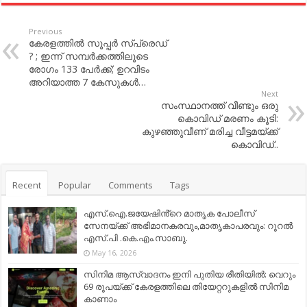
Previous
കേരളത്തില്‍ സൂപ്പര്‍ സ്പ്രെഡ്
? ; ഇന്ന് സമ്പര്‍ക്കത്തിലൂടെ
രോഗം 133 പേര്‍ക്ക്; ഉറവിടം
അറിയാത്ത 7 കേസുകള്‍…
Next
സംസ്ഥാനത്ത് വീണ്ടും ഒരു
കൊവിഡ് മരണം കൂടി:
കുഴഞ്ഞുവീണ് മരിച്ച വീട്ടമയ്ക്ക്
കൊവിഡ്..
Recent
Popular
Comments
Tags
എസ്.ഐ.ജയേഷിൻ്റെ മാതൃക പോലീസ്
സേനയ്ക്ക് അഭിമാനകരവും,മാതൃകാപരവും: റൂറൽ
എസ്.പി .കെ.എം.സാബു.
May 16, 2026
സിനിമ ആസ്വാദനം ഇനി പുതിയ രീതിയിൽ: വെറും
69 രൂപയ്ക്ക് കേരളത്തിലെ തിയേറ്ററുകളിൽ സിനിമ
കാണാം