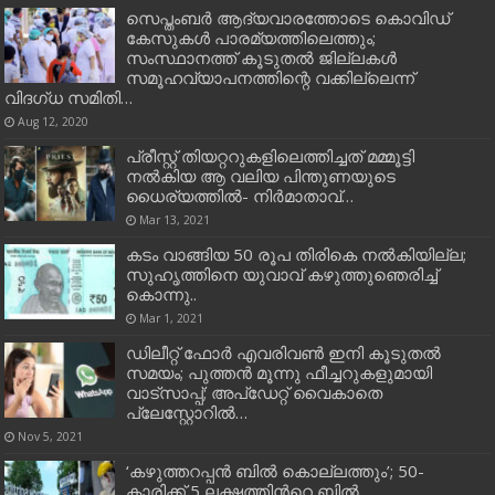
സെപ്തംബ‍ർ ആദ്യവാരത്തോടെ കൊവിഡ്
കേസുകള്‍ പാരമ്യത്തിലെത്തും;
സംസ്ഥാനത്ത് കൂടുതൽ ജില്ലകൾ
സമൂഹവ്യാപനത്തിന്റെ വക്കില്ലെന്ന്
വിദഗ്ധ സമിതി…
Aug 12, 2020
പ്രീസ്റ്റ് തിയറ്ററുകളിലെത്തിച്ചത് മമ്മൂട്ടി
നല്‍കിയ ആ വലിയ പിന്തുണയുടെ
ധൈര്യത്തില്‍- നിര്‍മാതാവ്…
Mar 13, 2021
കടം വാങ്ങിയ 50 രൂപ തിരികെ നല്‍കിയില്ല;
സുഹൃത്തിനെ യുവാവ് കഴുത്തുഞെരിച്ച്‌
കൊന്നു..
Mar 1, 2021
ഡിലീറ്റ് ഫോര്‍ എവരിവണ്‍ ഇനി കൂടുതല്‍
സമയം; പുത്തന്‍ മൂന്നു ഫീച്ചറുകളുമായി
വാട്‌സാപ്പ്‍; അപ്‌ഡേറ്റ് വൈകാതെ
പ്ലേസ്റ്റോറില്‍…
Nov 5, 2021
‘കഴുത്തറപ്പന്‍ ബില്‍ കൊല്ലത്തും’; 50-
കാരിക്ക് 5 ലക്ഷത്തിന്‍റെ ബില്‍…