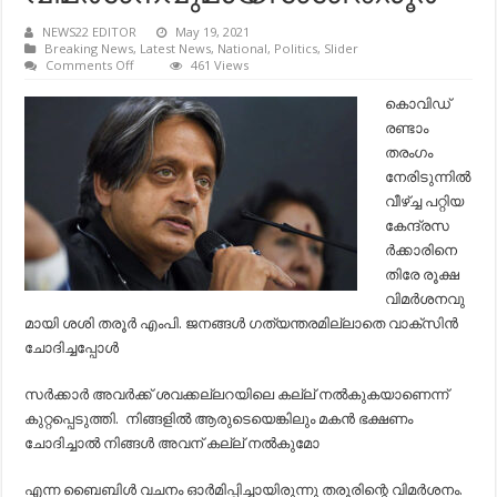
NEWS22 EDITOR
May 19, 2021
Breaking News
,
Latest News
,
National
,
Politics
,
Slider
on
Comments Off
461 Views
ജനങ്ങള്‍
വാക്‌സിന്‍
കൊവിഡ്
ചോദിച്ചപ്പോള്‍
രണ്ടാം
സര്‍ക്കാര്‍
അവര്‍ക്ക്
തരംഗം
ശവക്കല്ലറയിലെ
നേരിടുന്നില്‍
കല്ല്
നല്‍കുന്നു:
വീഴ്ച്ച പറ്റിയ
രൂക്ഷ
കേന്ദ്രസ
വിമര്‍ശനവുമായി
ശശി
ര്‍ക്കാരിനെ
തരൂര്‍
തിരേ രൂക്ഷ
വിമര്‍ശനവു
മായി ശശി തരൂര്‍ എംപി. ജനങ്ങള്‍ ഗത്യന്തരമില്ലാതെ വാക്‌സിന്‍
ചോദിച്ചപ്പോള്‍
സര്‍ക്കാര്‍ അവര്‍ക്ക് ശവക്കല്ലറയിലെ കല്ല് നല്‍കുകയാണെന്ന്
കുറ്റപ്പെടുത്തി. നിങ്ങളില്‍ ആരുടെയെങ്കിലും മകന്‍ ഭക്ഷണം
ചോദിച്ചാല്‍ നിങ്ങള്‍ അവന് കല്ല് നല്‍കുമോ
എന്ന ബൈബിള്‍ വചനം ഓര്‍മിപ്പിച്ചായിരുന്നു തരൂരിന്റെ വിമര്‍ശനം.