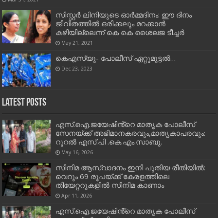
സിസ്റ്റര്‍ ലിനിയുടെ ഓര്‍മ്മദിനം: ഈ ദിനം
ജീവിതത്തില്‍ ഒരിക്കലും മറക്കാന്‍
കഴിയില്ലെന്ന് കെ കെ ശൈലജ ടീച്ചര്‍
May 21, 2021
കെഎസ്‌യു- പോലീസ് ഏറ്റുമുട്ടൽ…
Dec 23, 2023
Latest Posts
എസ്.ഐ.ജയേഷിൻ്റെ മാതൃക പോലീസ്
സേനയ്ക്ക് അഭിമാനകരവും,മാതൃകാപരവും:
റൂറൽ എസ്.പി .കെ.എം.സാബു.
May 16, 2026
സിനിമ ആസ്വാദനം ഇനി പുതിയ രീതിയിൽ:
വെറും 69 രൂപയ്ക്ക് കേരളത്തിലെ
തിയേറ്ററുകളിൽ സിനിമ കാണാം
Apr 11, 2026
എസ്.ഐ.ജയേഷിൻ്റെ മാതൃക പോലീസ്