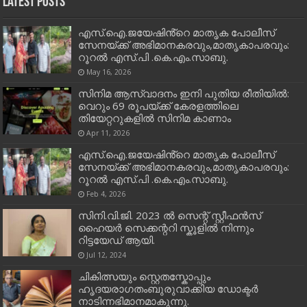
Latest Posts
എസ്.ഐ.ജയേഷിൻ്റെ മാതൃക പോലീസ്
സേനയ്ക്ക് അഭിമാനകരവും,മാതൃകാപരവും:
റൂറൽ എസ്.പി .കെ.എം.സാബു.
May 16, 2026
സിനിമ ആസ്വാദനം ഇനി പുതിയ രീതിയിൽ:
വെറും 69 രൂപയ്ക്ക് കേരളത്തിലെ
തിയേറ്ററുകളിൽ സിനിമ കാണാം
Apr 11, 2026
എസ്.ഐ.ജയേഷിൻ്റെ മാതൃക പോലീസ്
സേനയ്ക്ക് അഭിമാനകരവും,മാതൃകാപരവും:
റൂറൽ എസ്.പി .കെ.എം.സാബു.
Feb 4, 2026
സിനി.വി.ജി. 2023 ൽ സെന്റ് സ്റ്റീഫൻസ്
ഹൈയർ സെക്കന്ററി സ്കൂളിൽ നിന്നും
റിട്ടയേഡ് ആയി.
Jul 12, 2024
ചികിത്സയും സ്റ്റെതസ്കോപ്പും
ഹൃദയരാഗതംബുരുവാക്കിയ ഡോക്ടർ
നാടിന്നഭിമാനമാകുന്നു.