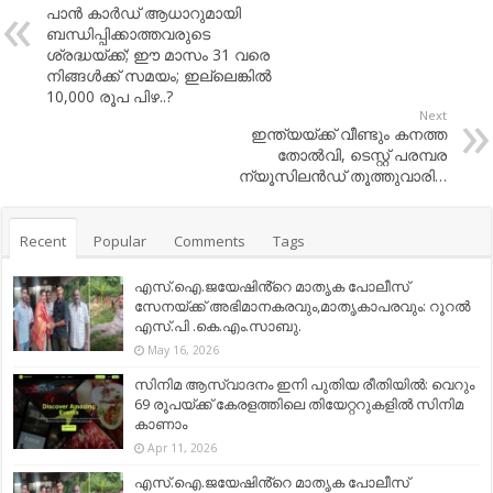
പാന്‍ കാര്‍ഡ് ആധാറുമായി
ബന്ധിപ്പിക്കാത്തവരുടെ
ശ്രദ്ധയ്ക്ക്; ഈ മാസം 31 വരെ
നിങ്ങള്‍ക്ക് സമയം; ഇല്ലെങ്കില്‍
10,000 രൂപ പിഴ..?
Next
ഇന്ത്യയ്ക്ക് വീണ്ടും കനത്ത
തോല്‍വി,​ ടെസ്റ്റ് പരമ്പര
ന്യൂസിലന്‍ഡ്‌ തൂത്തുവാരി…
Recent
Popular
Comments
Tags
എസ്.ഐ.ജയേഷിൻ്റെ മാതൃക പോലീസ്
സേനയ്ക്ക് അഭിമാനകരവും,മാതൃകാപരവും: റൂറൽ
എസ്.പി .കെ.എം.സാബു.
May 16, 2026
സിനിമ ആസ്വാദനം ഇനി പുതിയ രീതിയിൽ: വെറും
69 രൂപയ്ക്ക് കേരളത്തിലെ തിയേറ്ററുകളിൽ സിനിമ
കാണാം
Apr 11, 2026
എസ്.ഐ.ജയേഷിൻ്റെ മാതൃക പോലീസ്