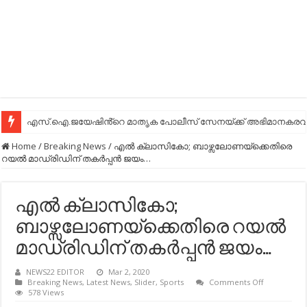
എസ്.ഐ.ജയേഷിൻ്റെ മാതൃക പോലീസ് സേനയ്ക്ക് അഭിമാനകരവും
Home
/
Breaking News
/
എല്‍ ക്ലാസികോ; ബാഴ്സലോണയ്ക്കെതിരെ
റയല്‍ മാഡ്രിഡിന് തകര്‍പ്പന്‍ ജയം…
എല്‍ ക്ലാസികോ;
ബാഴ്സലോണയ്ക്കെതിരെ റയല്‍
മാഡ്രിഡിന് തകര്‍പ്പന്‍ ജയം…
NEWS22 EDITOR
Mar 2, 2020
on
Breaking News
,
Latest News
,
Slider
,
Sports
Comments Off
എല്‍
578 Views
ക്ലാസികോ