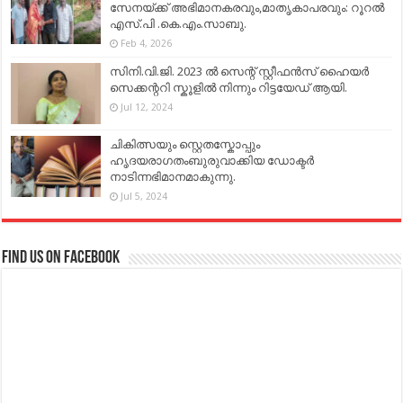
സേനയ്ക്ക് അഭിമാനകരവും,മാതൃകാപരവും: റൂറൽ
എസ്.പി .കെ.എം.സാബു.
Feb 4, 2026
സിനി.വി.ജി. 2023 ൽ സെന്റ് സ്റ്റീഫൻസ് ഹൈയർ
സെക്കന്ററി സ്കൂളിൽ നിന്നും റിട്ടയേഡ് ആയി.
Jul 12, 2024
ചികിത്സയും സ്റ്റെതസ്കോപ്പും
ഹൃദയരാഗതംബുരുവാക്കിയ ഡോക്ടർ
നാടിന്നഭിമാനമാകുന്നു.
Jul 5, 2024
Find us on Facebook