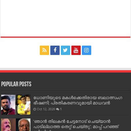
Popular Posts
ധോണിയുടെ മകള്‍ക്കെതിരായ ബലാത്സംഗ
ഭീഷണി; പ്രതികരണവുമായി മാധവന്‍
Oct 12, 2020
1
‘ഞാന്‍ തിലകന്‍ ചേട്ടനോട് ചെയ്യാന്‍
പാടില്ലാത്ത തെറ്റ് ചെയ്തു’; മാപ്പ് പറഞ്ഞ്