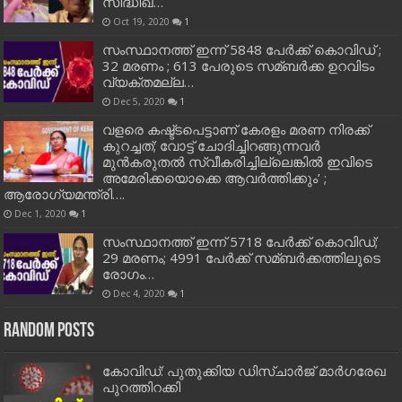
സിദ്ധിഖ്…
Oct 19, 2020
1
സംസ്ഥാനത്ത് ഇന്ന് 5848 പേര്‍ക്ക് കൊവി‌ഡ് ;
32 മരണം ; 613 പേരുടെ സമ്ബര്‍ക്ക ഉറവിടം
വ്യക്തമല്ല…
Dec 5, 2020
1
വളരെ കഷ്ട്ടപെട്ടാണ് കേരളം മരണ നിരക്ക്
കുറച്ചത്; വോട്ട് ചോദിച്ചിറങ്ങുന്നവർ
മുൻകരുതൽ സ്വീകരിച്ചില്ലെങ്കിൽ ഇവിടെ
അമേരിക്കയൊക്കെ ആവർത്തിക്കും’ ;
ആരോഗ്യമന്ത്രി….
Dec 1, 2020
1
സംസ്ഥാനത്ത് ഇന്ന് 5718 പേര്‍ക്ക് കൊവിഡ്;
29 മരണം; 4991 പേര്‍ക്ക് സമ്ബര്‍ക്കത്തിലൂടെ
രോഗം…
Dec 4, 2020
1
Random Posts
കോ​വി​ഡ്: പു​തു​ക്കി​യ ഡി​സ്ചാ​ര്‍​ജ് മാ​ര്‍​ഗ​രേ​ഖ
പു​റ​ത്തി​റ​ക്കി