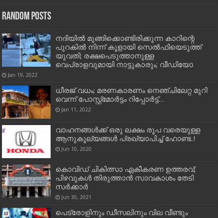
Random Posts
നദിയില്‍ മുങ്ങിക്കൊണ്ടിരിക്കുന്ന കാറിന്റെ
പുറകില്‍ നിന്ന് കൂളായി സെല്‍ഫിയെടുത്ത്
യുവതി; രക്ഷപെടുത്താനുള്ള
വെപ്രാളവുമായി നാട്ടുകാരും; വീഡിയോ
Jan 19, 2022
ധീ​ര​ജ് വ​ധം; മ​ര​ണ​കാ​ര​ണം നെ​ഞ്ചി​ലേ​റ്റ മു​റി​
വെ​ന്ന് പോ​സ്റ്റ്മോ​ര്‍​ട്ടം റി​പ്പോ​ര്‍​ട്ട്…
Jan 11, 2022
വാഹനങ്ങൾക്ക് ഒരു ലക്ഷം രൂപ വരെയുള്ള
ആനുകൂല്യങ്ങൾ പ്രഖ്യാപിച്ച്‌ ഹോണ്ട..!
Jun 10, 2020
കൊവിഡ് ചികിത്സാ ഏകീകരണ ഉത്തരവ്;
പിഴവുകൾ തിരുത്താൻ സാവകാശം തേടി
സർക്കാർ
Jun 30, 2021
പെട്രോളിനും ഡീസലിനും വില വീണ്ടും