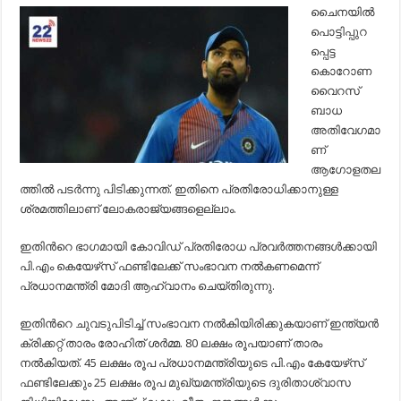
19:
ചൈനയില്‍
പ്രതിരോധ
പൊട്ടിപ്പുറ
പ്രവര്‍ത്തനങ്ങള്‍ക്ക്
രോഹിത്ത്
പ്പെട്ട
ശര്‍മ്മയുടെ
കൊറോണ
വക
80
വൈറസ്​
ലക്ഷം…
ബാധ
അതിവേഗമാ
ണ്​
ആഗോളതല
ത്തില്‍ പടര്‍ന്നു പിടിക്കുന്നത്​. ഇതിനെ പ്രതിരോധിക്കാനുള്ള
ശ്രമത്തിലാണ്​ ലോകരാജ്യങ്ങളെല്ലാം.
ഇതിന്‍റെ ഭാഗമായി കോവിഡ്​ പ്രതിരോധ പ്രവര്‍ത്തനങ്ങള്‍ക്കായി
പി.എം കെയേഴ്​സ്​ ഫണ്ടിലേക്ക്​ സംഭാവന നല്‍കണമെന്ന്​ ​
പ്രധാനമന്ത്രി മോദി ആഹ്വാനം ചെയ്​തിരുന്നു.
ഇതി​ന്‍റെ ചുവടുപിടിച്ച്‌​ സംഭാവന നല്‍കിയിരിക്കുകയാണ്​ ഇന്ത്യന്‍
ക്രിക്കറ്റ്​ താരം രോഹിത്​ ശര്‍മ്മ. 80 ലക്ഷം രൂപയാണ് താരം
നല്‍കിയത്. 45 ലക്ഷം രൂപ പ്രധാനമന്ത്രിയുടെ പി.എം കേയേഴ്​സ്​
ഫണ്ടിലേക്കും 25 ലക്ഷം രൂപ മുഖ്യമന്ത്രിയുടെ ദുരിതാശ്വാസ