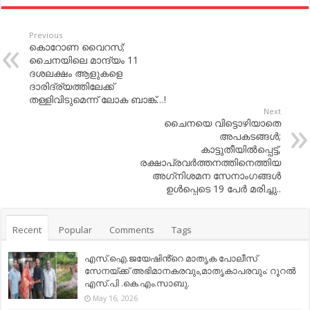
Previous
കൊറോണ വൈറസ്;
ചൈനയിലെ മാന്ദ്യം 11
ദശലക്ഷം ആളുകളെ
ദാരിദ്ര്യത്തിലേക്ക്
തള്ളിവിടുമെന്ന് ലോക ബാങ്ക്…!
Next
ചൈനയെ വിട്ടൊഴിയാതെ
അപകടങ്ങള്‍;
കാട്ടുതീയില്‍പ്പെട്ട്,
രക്ഷാപ്രവര്‍ത്തനത്തിനെത്തിയ
അഗ്‌നിശമന സേനാംഗങ്ങള്‍
ഉള്‍പ്പെടെ 19 പേര്‍ മരിച്ചു..
Recent
Popular
Comments
Tags
എസ്.ഐ.ജയേഷിൻ്റെ മാതൃക പോലീസ്
സേനയ്ക്ക് അഭിമാനകരവും,മാതൃകാപരവും: റൂറൽ
എസ്.പി .കെ.എം.സാബു.
May 16, 2026