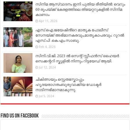
സിനിമ ആസ്വാദനം ഇനി പുതിയ രീതിയിൽ: വെറും
69 രൂപയ്ക്ക് കേരളത്തിലെ തിയേറ്ററുകളിൽ സിനിമ
കാണാം
Apr 11, 2026
എസ്.ഐ.ജയേഷിൻ്റെ മാതൃക പോലീസ്
സേനയ്ക്ക് അഭിമാനകരവും,മാതൃകാപരവും: റൂറൽ
എസ്.പി .കെ.എം.സാബു.
Feb 4, 2026
സിനി.വി.ജി. 2023 ൽ സെന്റ് സ്റ്റീഫൻസ് ഹൈയർ
സെക്കന്ററി സ്കൂളിൽ നിന്നും റിട്ടയേഡ് ആയി.
Jul 12, 2024
ചികിത്സയും സ്റ്റെതസ്കോപ്പും
ഹൃദയരാഗതംബുരുവാക്കിയ ഡോക്ടർ
നാടിന്നഭിമാനമാകുന്നു.
Jul 5, 2024
Find us on Facebook