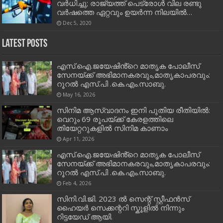
വര്‍ധിച്ചു; രാജ്യത്ത് പെട്രോള്‍ വില രണ്ടു
വര്‍ഷത്തെ ഏറ്റവും ഉയര്‍ന്ന നിലയില്‍…
Dec 5, 2020
Latest Posts
എസ്.ഐ.ജയേഷിൻ്റെ മാതൃക പോലീസ്
സേനയ്ക്ക് അഭിമാനകരവും,മാതൃകാപരവും:
റൂറൽ എസ്.പി .കെ.എം.സാബു.
May 16, 2026
സിനിമ ആസ്വാദനം ഇനി പുതിയ രീതിയിൽ:
വെറും 69 രൂപയ്ക്ക് കേരളത്തിലെ
തിയേറ്ററുകളിൽ സിനിമ കാണാം
Apr 11, 2026
എസ്.ഐ.ജയേഷിൻ്റെ മാതൃക പോലീസ്
സേനയ്ക്ക് അഭിമാനകരവും,മാതൃകാപരവും:
റൂറൽ എസ്.പി .കെ.എം.സാബു.
Feb 4, 2026
സിനി.വി.ജി. 2023 ൽ സെന്റ് സ്റ്റീഫൻസ്
ഹൈയർ സെക്കന്ററി സ്കൂളിൽ നിന്നും
റിട്ടയേഡ് ആയി.