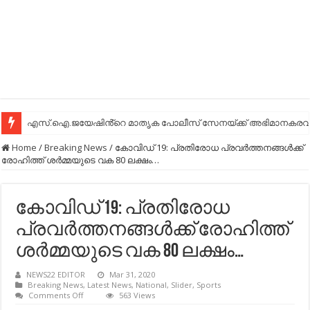
എസ്.ഐ.ജയേഷിൻ്റെ മാതൃക പോലീസ് സേനയ്ക്ക് അഭിമാനകരവും
Home
/
Breaking News
/
കോവിഡ്​ 19: പ്രതിരോധ പ്രവര്‍ത്തനങ്ങള്‍ക്ക്
രോഹിത്ത് ശര്‍മ്മയുടെ വക 80 ലക്ഷം…
കോവിഡ്​ 19: പ്രതിരോധ
പ്രവര്‍ത്തനങ്ങള്‍ക്ക് രോഹിത്ത്
ശര്‍മ്മയുടെ വക 80 ലക്ഷം…
NEWS22 EDITOR
Mar 31, 2020
Breaking News
,
Latest News
,
National
,
Slider
,
Sports
on
Comments Off
563 Views
കോവിഡ്​